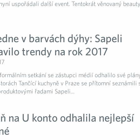
nyní uspořádali další event. Tentokrát věnovaný beau
dne v barvách dýhy: Sapeli
avilo trendy na rok 2017
17
formálním setkání se zástupci médií odhalilo své plán
torách Tančící kuchyně v Praze se přítomní seznámili
roduktovými řadami Sapeli...
 na U konto odhalila nejlepší
né