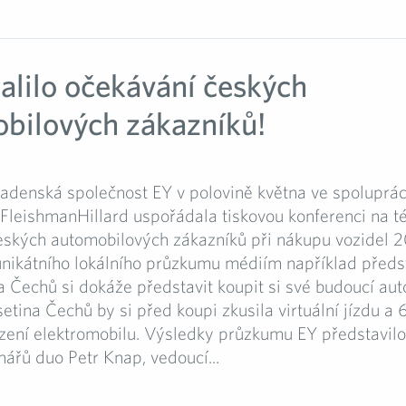
alilo očekávání českých
bilových zákazníků!
radenská společnost EY v polovině května ve spoluprác
 FleishmanHillard uspořádala tiskovou konferenci na t
eských automobilových zákazníků při nákupu vozidel 2
 unikátního lokálního průzkumu médiím například předst
a Čechů si dokáže představit koupit si své budoucí aut
setina Čechů by si před koupi zkusila virtuální jízdu a
zení elektromobilu. Výsledky průzkumu EY představilo
nářů duo Petr Knap, vedoucí...