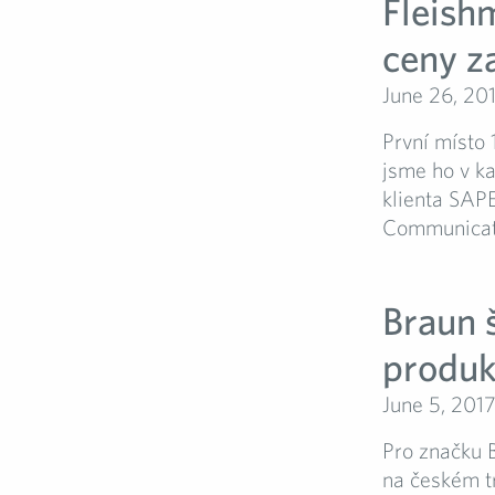
Fleish
ceny z
June 26, 20
První místo 
jsme ho v k
klienta SAPE
Communicati
Braun 
produk
June 5, 201
Pro značku 
na českém tr