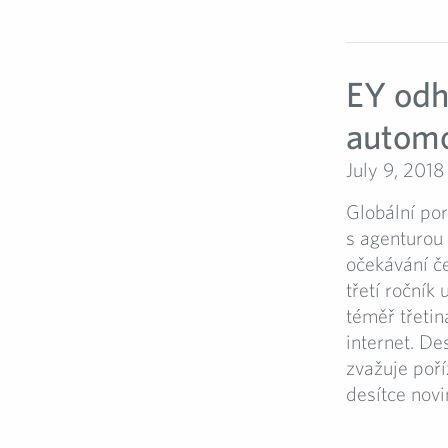
EY odh
automo
July 9, 2018
Globální po
s agenturou
očekávání č
třetí ročník
téměř třetin
internet. De
zvažuje poří
desítce novi