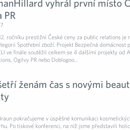
manHillard vyhrál první místo 
a PR
17
12. ročníku prestižní České ceny za public relations je 
ategorii Spotřební zboží. Projekt Bezpečná domácnost 
LI ve finále soutěžil celkem se 4 dalšími projekty od 
ons, Ogilvy PR nebo Doblogoo...
šetří ženám čas s novými beau
ty
7
Braun pokračujeme v úspěšné komunikaci kosmetickýc
hu. Po tiskové konferenci, na níž jsme představili holic