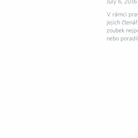
July 6, 2016
V rámci pra
jejich čtená
zoubek nejp
nebo poradili