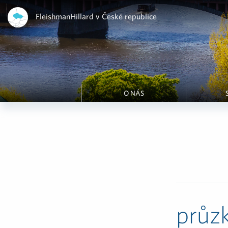
FleishmanHillard v České republice
O NÁS
průz