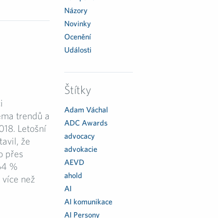
Názory
Novinky
Ocenění
Události
Štítky
i
Adam Váchal
éma trendů a
ADC Awards
018. Letošní
advocacy
avil, že
advokacie
o přes
AEVD
 64 %
ahold
 více než
AI
AI komunikace
AI Persony