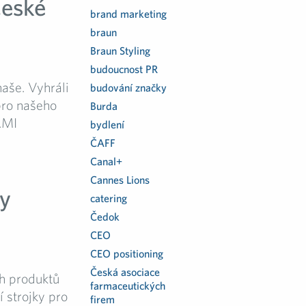
České
brand marketing
braun
Braun Styling
budoucnost PR
naše. Vyhráli
budování značky
pro našeho
Burda
AMI
bydlení
ČAFF
Canal+
Cannes Lions
ty
catering
Čedok
CEO
CEO positioning
Česká asociace
h produktů
farmaceutických
í strojky pro
firem