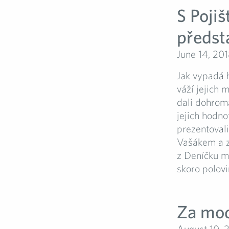
S Poji
předsta
June 14, 20
Jak vypadá 
váží jejich 
dali dohrom
jejich hodno
prezentoval
Vašákem a 
z Deníčku m
skoro polovi
Za mod
August 10, 