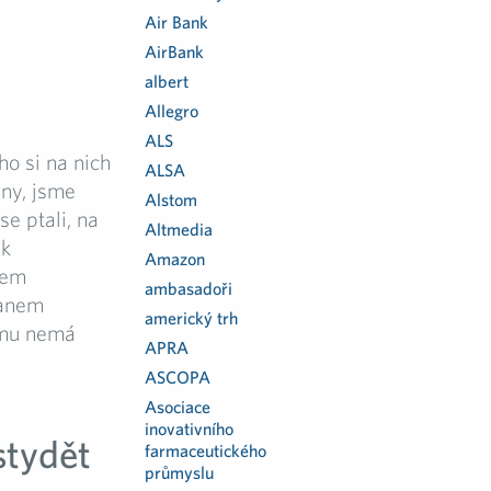
Air Bank
AirBank
albert
Allegro
ALS
o si na nich
ALSA
lny, jsme
Alstom
e ptali, na
Altmedia
ak
Amazon
šem
ambasadoři
manem
americký trh
jmu nemá
APRA
ASCOPA
Asociace
inovativního
stydět
farmaceutického
průmyslu