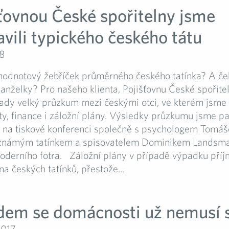
šťovnou České spořitelny jsme
vili typického českého tátu
18
hodnotový žebříček průměrného českého tatínka? A čeh
manželky? Pro našeho klienta, Pojišťovnu České spořite
ady velký průzkum mezi českými otci, ve kterém jsme s
ty, finance i záložní plány. Výsledky průzkumu jsme p
i na tiskové konferenci společně s psychologem Tomá
známým tatínkem a spisovatelem Dominikem Lands
oderního fotra. Záložní plány v případě výpadku pří
na českých tatínků, přestože...
em se domácnosti už nemusí 
2017