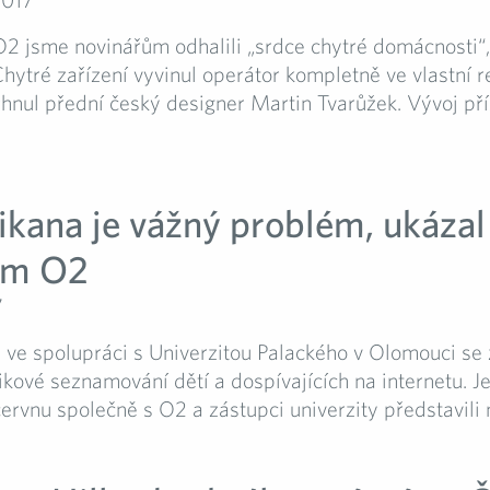
O2 jsme novinářům odhalili „srdce chytré domácnost
hytré zařízení vyvinul operátor kompletně ve vlastní re
nul přední český designer Martin Tvarůžek. Vývoj přís
ikana je vážný problém, ukázal
um O2
7
ve spolupráci s Univerzitou Palackého v Olomouci se 
zikové seznamování dětí a dospívajících na internetu. 
ervnu společně s O2 a zástupci univerzity představili 