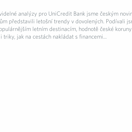
videlné analýzy pro UniCredit Bank jsme českým novi
řům představili letošní trendy v dovolených. Podívali j
opulárnějším letním destinacím, hodnotě české koruny 
 triky, jak na cestách nakládat s financemi...