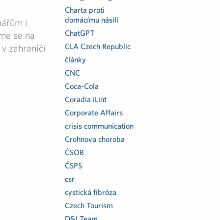
Charta proti
domácímu násilí
nářům i
ChatGPT
sme se na
CLA Czech Republic
v zahraničí
články
CNC
Coca-Cola
Coradia iLint
Corporate Affairs
crisis communication
Crohnova choroba
ČSOB
ČSPS
csr
cystická fibróza
Czech Tourism
D&I Team