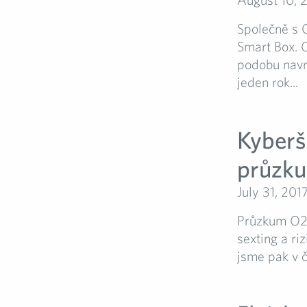
Společně s 
Smart Box. C
podobu navrh
jeden rok...
Kyberš
průzk
July 31, 201
Průzkum O2 
sexting a ri
jsme pak v č