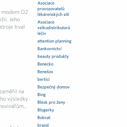
Asociace
provozovatelů
i“, modem O2
lékárenských sítí
žii. Jeho
Asociace
troje trval
velkodistributorů
léčiv
attention planning
Bankovnictví
beauty produkty
Benecko
Benešov
bertíci
Bezpečný domov
zaměřil na
Bing
Jeho výsledky
Blesk pro ženy
novinářům...
Blogerky
Bobcat
brand