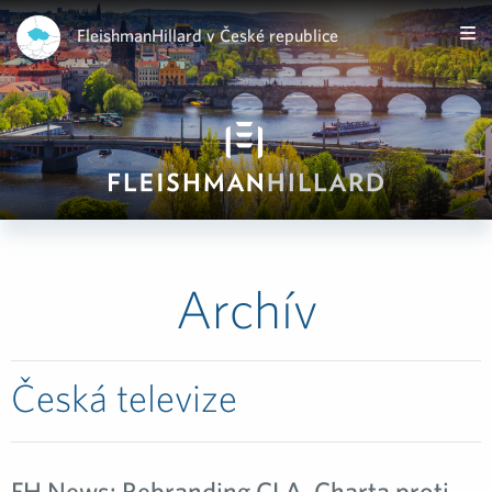
FleishmanHillard v České republice
Archív
Česká televize
FH News: Rebranding CLA, Charta proti