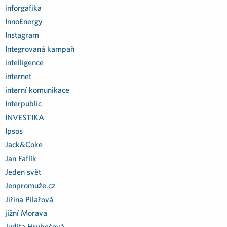
inforgafika
InnoEnergy
Instagram
Integrovaná kampaň
intelligence
internet
interní komunikace
Interpublic
INVESTIKA
Ipsos
Jack&Coke
Jan Faflík
Jeden svět
Jenpromuže.cz
Jiřina Pilařová
jižní Morava
Judita Hrubešová