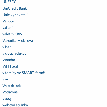
UNESCO
UniCredit Bank
Unie vydavatelů
Vánoce
vaření
veletrh KBIS
Veronika Hlobilová
viber
videoprodukce
Viomba
Vít Hradil
vitamíny ve SMART formě
vivo
Vnitroblock
Vodafone
vousy
webová stránka