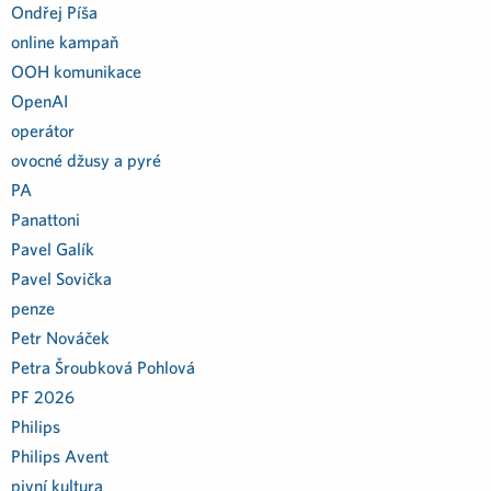
Ondřej Píša
online kampaň
OOH komunikace
OpenAI
operátor
ovocné džusy a pyré
PA
Panattoni
Pavel Galík
Pavel Sovička
penze
Petr Nováček
Petra Šroubková Pohlová
PF 2026
Philips
Philips Avent
pivní kultura