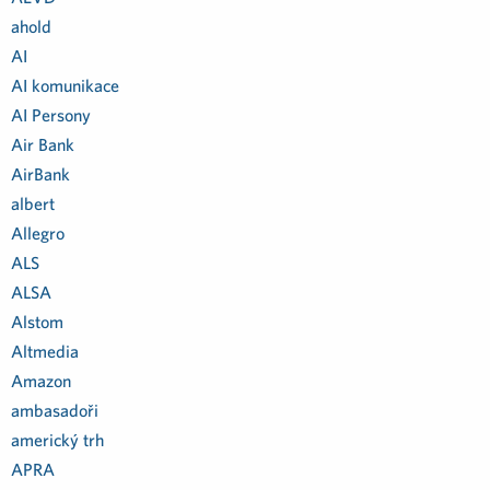
ahold
AI
AI komunikace
AI Persony
Air Bank
AirBank
albert
Allegro
ALS
ALSA
Alstom
Altmedia
Amazon
ambasadoři
americký trh
APRA