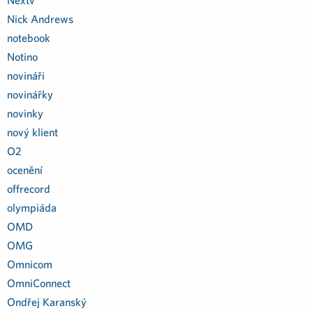
Nextv
Nick Andrews
notebook
Notino
novináři
novinářky
novinky
nový klient
O2
ocenění
offrecord
olympiáda
OMD
OMG
Omnicom
OmniConnect
Ondřej Karanský