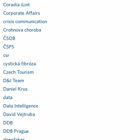
Coradia iLint
Corporate Affairs
crisis communication
Crohnova choroba
ČSOB
ČSPS
csr
cystická fibróza
Czech Tourism
D&I Team
Daniel Krus
data
Data Intelligence
David Vejtruba
DDB
DDB Prague
deepfakes