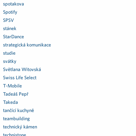
spotakova
Spotify
SPSV
stánek
StarDance
strategická komunikace
studie
svátky
Světlana Witovská
Swiss Life Select
T-Mobile
Tadeáš Pepř
Takeda
tančící kuchyně
teambuilding
technický kámen
technistone