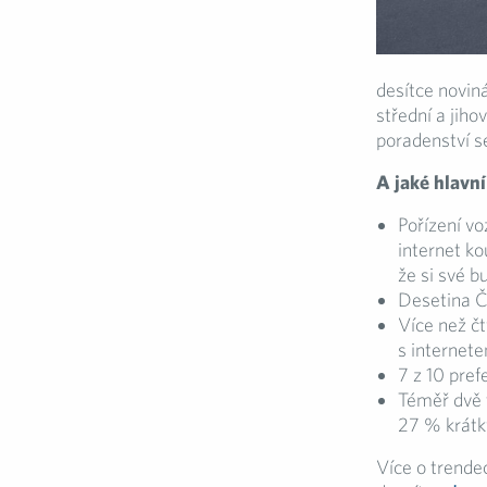
desítce novin
střední a jih
poradenství 
A jaké hlavní
Pořízení vo
internet ko
že si své b
Desetina Če
Více než čt
s internet
7 z 10 pref
Téměř dvě 
27 % krátký
Více o trende