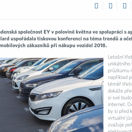
adenská společnost EY v polovině května ve spolupráci s 
lard uspořádala tiskovou konferenci na téma trendů a oče
mobilových zákazníků při nákupu vozidel 2018.
Letošní třet
unikátního 
průzkumu 
například p
téměř třet
dokáže před
si své budo
internet. 
by si před 
virtuální j
zvažuje poř
elektromob