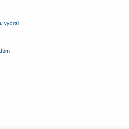
u vybral
adem