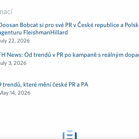
mací
Doosan Bobcat si pro své PR v České republice a Polsk
agenturu FleishmanHillard
July 22, 2026
FH News: Od trendů v PR po kampaně s reálným dop
July 3, 2026
9 trendů, které mění české PR a PA
May 14, 2026