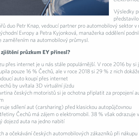
Výsledky 
představilo
ářů duo Petr Knap, vedoucí partner pro automobilový sektor v 
ovýchodní Evropy a Petra Kyjonková, manažerka oddělení podn
se zaměřením na automobilový průmysl.
 zjištění průzkum EY přinesl?
zu přes internet je u nás stále populárnější. V roce 2016 by si j
upila pouze 16 % Čechů, ale v roce 2018 si 29 % z nich dokáže
udoucí auto koupí přes internet
chů by uvítala 3D virtuální jízdu
vrtina českých motoristů si je ochotna připlatit za propojení a
em
eruje sdílení aut (carsharing) před klasickou autopůjčovnou
třetiny Čechů má zájem o elektromobil. 38 % však odrazuje 
 dojezd auta na jedno nabití
ch a očekávání českých automobilových zákazníků při nákupu 