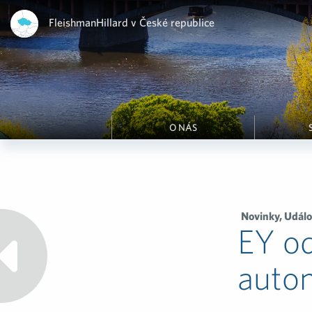
FleishmanHillard v České republice
O NÁS
Novinky
,
Událo
EY od
autom