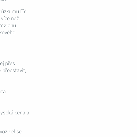
průzkumu EY
 více než
regionu
ikového
ej přes
 představit,
uta
vysoká cena a
vozidel se