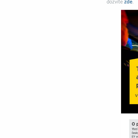
dozvíte
zde
.