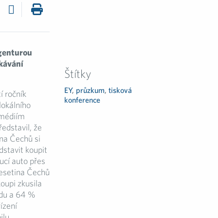
agenturou
kávání
Štítky
EY
,
průzkum
,
tisková
í ročník
konference
lokálního
médiím
ředstavil, že
ina Čechů si
stavit koupit
ucí auto přes
Desetina Čechů
koupi zkusila
ízdu a 64 %
ízení
ilu.