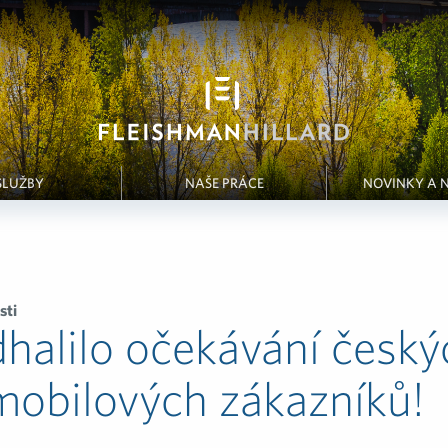
SLUŽBY
NAŠE PRÁCE
NOVINKY A 
sti
halilo očekávání český
obilových zákazníků!