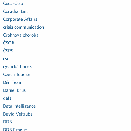
Coca-Cola
Coradia iLint
Corporate Affairs
crisis communication
Crohnova choroba
ČSOB
ČSPS
csr
cystická fibróza
Czech Tourism
D&I Team
Daniel Krus
data
Data Intelligence
David Vejtruba
DDB
DDB Prague