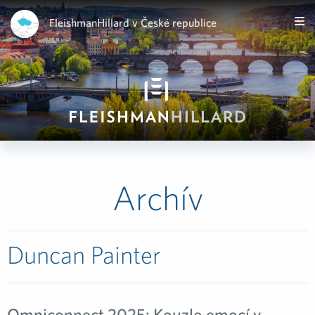
FleishmanHillard v České republice
Archív
Duncan Painter
Omniconnect 2025: Kouzlo emocí v