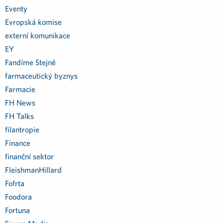
Eventy
Evropská komise
externí komunikace
EY
Fandíme Stejně
farmaceutický byznys
Farmacie
FH News
FH Talks
filantropie
Finance
finanční sektor
FleishmanHillard
Fofrta
Foodora
Fortuna