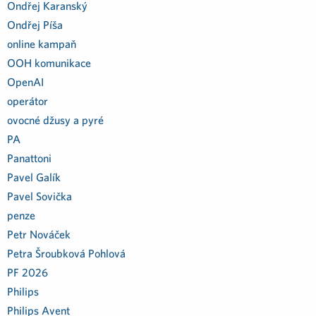
Ondřej Karanský
Ondřej Píša
online kampaň
OOH komunikace
OpenAI
operátor
ovocné džusy a pyré
PA
Panattoni
Pavel Galík
Pavel Sovička
penze
Petr Nováček
Petra Šroubková Pohlová
PF 2026
Philips
Philips Avent