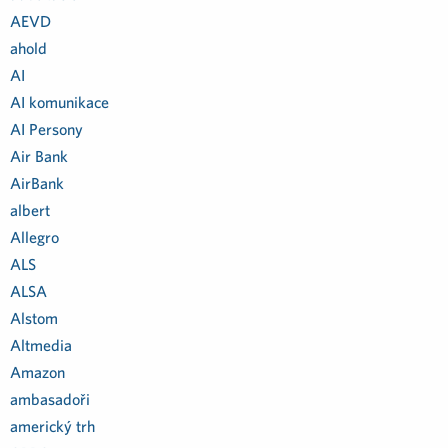
AEVD
ahold
AI
AI komunikace
AI Persony
Air Bank
AirBank
albert
Allegro
ALS
ALSA
Alstom
Altmedia
Amazon
ambasadoři
americký trh