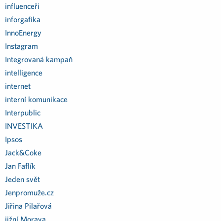
influenceři
inforgafika
InnoEnergy
Instagram
Integrovaná kampaň
intelligence
internet
interní komunikace
Interpublic
INVESTIKA
Ipsos
Jack&Coke
Jan Faflík
Jeden svět
Jenpromuže.cz
Jiřina Pilařová
jižní Morava