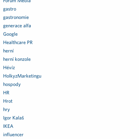
Forum Media
gastro
gastronomie
generace alfa
Google
Healthcare PR
herní
herní konzole
Hévíz
HolkyzMarketingu
hospody
HR
Hrot
hry
Igor Kalaš
IKEA
influencer