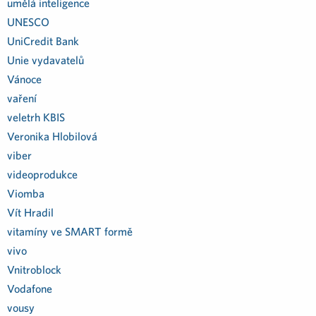
umělá inteligence
UNESCO
UniCredit Bank
Unie vydavatelů
Vánoce
vaření
veletrh KBIS
Veronika Hlobilová
viber
videoprodukce
Viomba
Vít Hradil
vitamíny ve SMART formě
vivo
Vnitroblock
Vodafone
vousy