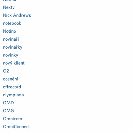
Nextv
Nick Andrews
notebook
Notino
novináři
novinářky
novinky
nový klient
O2
ocenění
offrecord
olympiáda
OMD
OMG
Omnicom
OmniConnect