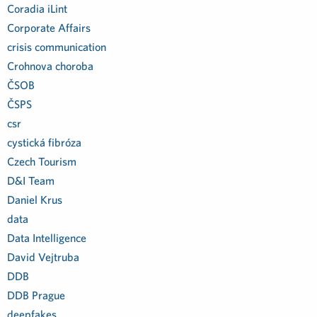
Coradia iLint
Corporate Affairs
crisis communication
Crohnova choroba
ČSOB
ČSPS
csr
cystická fibróza
Czech Tourism
D&I Team
Daniel Krus
data
Data Intelligence
David Vejtruba
DDB
DDB Prague
deepfakes