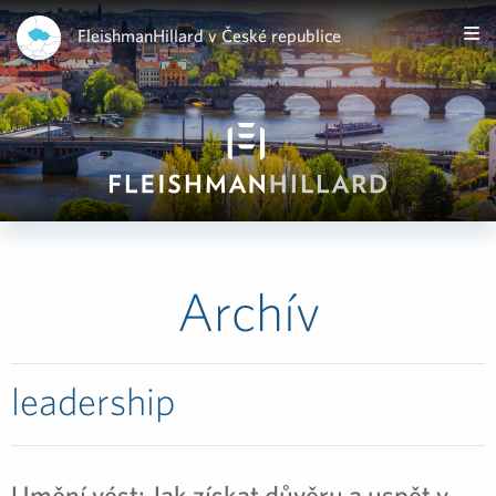
FleishmanHillard v České republice
Archív
leadership
Umění vést: Jak získat důvěru a uspět v