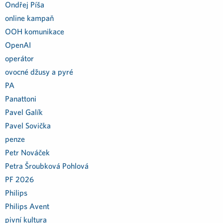
Ondřej Píša
online kampaň
OOH komunikace
OpenAI
operátor
ovocné džusy a pyré
PA
Panattoni
Pavel Galík
Pavel Sovička
penze
Petr Nováček
Petra Šroubková Pohlová
PF 2026
Philips
Philips Avent
pivní kultura