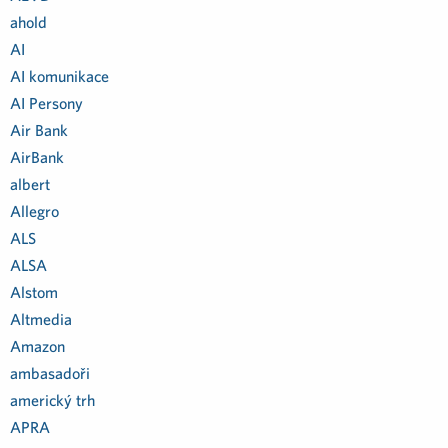
ahold
AI
AI komunikace
AI Persony
Air Bank
AirBank
albert
Allegro
ALS
ALSA
Alstom
Altmedia
Amazon
ambasadoři
americký trh
APRA