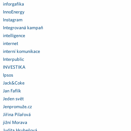
inforgafika
InnoEnergy
Instagram
Integrovaná kampaň
intelligence
internet
interní komunikace
Interpublic
INVESTIKA
Ipsos
Jack&Coke
Jan Faflík
Jeden svět
Jenpromuže.cz
Jiřina Pilařová
jižní Morava
Judita Hrubešová