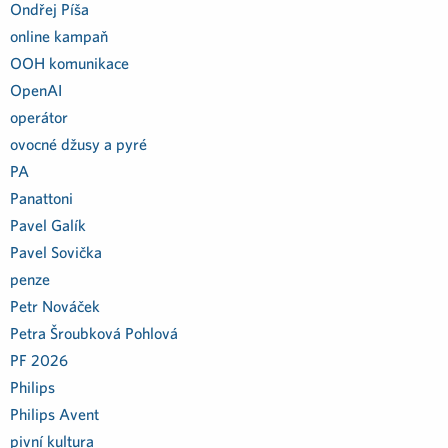
Ondřej Píša
online kampaň
OOH komunikace
OpenAI
operátor
ovocné džusy a pyré
PA
Panattoni
Pavel Galík
Pavel Sovička
penze
Petr Nováček
Petra Šroubková Pohlová
PF 2026
Philips
Philips Avent
pivní kultura