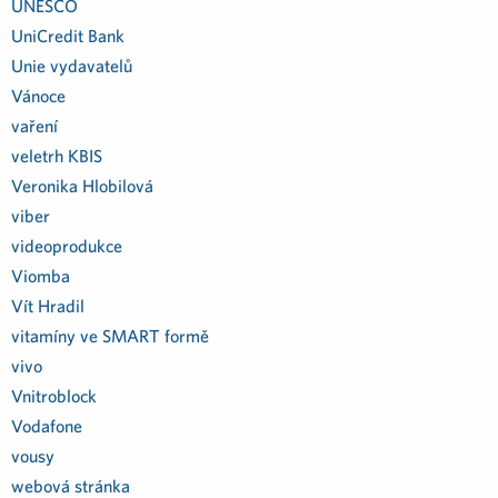
UNESCO
UniCredit Bank
Unie vydavatelů
Vánoce
vaření
veletrh KBIS
Veronika Hlobilová
viber
videoprodukce
Viomba
Vít Hradil
vitamíny ve SMART formě
vivo
Vnitroblock
Vodafone
vousy
webová stránka