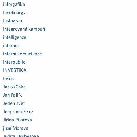
inforgafika
InnoEnergy
Instagram
Integrovaná kampaň
intelligence
internet
interní komunikace
Interpublic
INVESTIKA
Ipsos
Jack&Coke
Jan Faflík
Jeden svět
Jenpromuže.cz
Jiřina Pilařová
jižní Morava
Judita Hrubešová