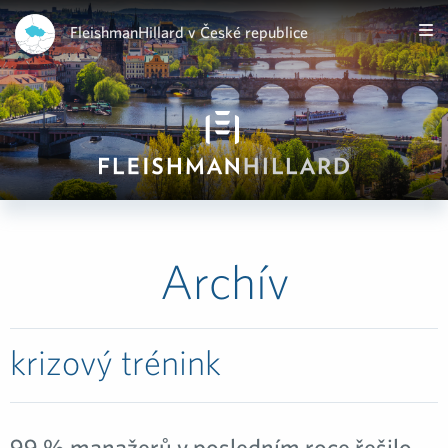
FleishmanHillard v České republice
Archív
krizový trénink
99 % manažerů v posledním roce řešilo