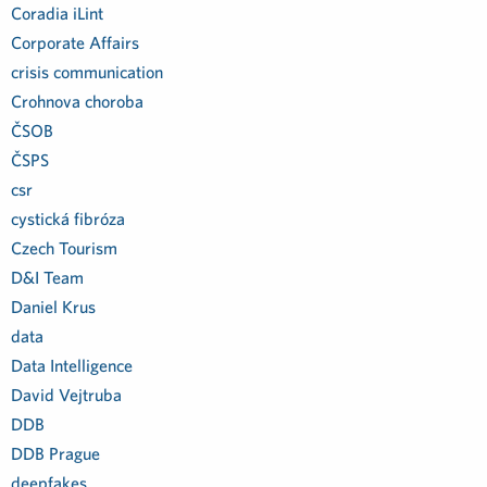
Coradia iLint
Corporate Affairs
crisis communication
Crohnova choroba
ČSOB
ČSPS
csr
cystická fibróza
Czech Tourism
D&I Team
Daniel Krus
data
Data Intelligence
David Vejtruba
DDB
DDB Prague
deepfakes