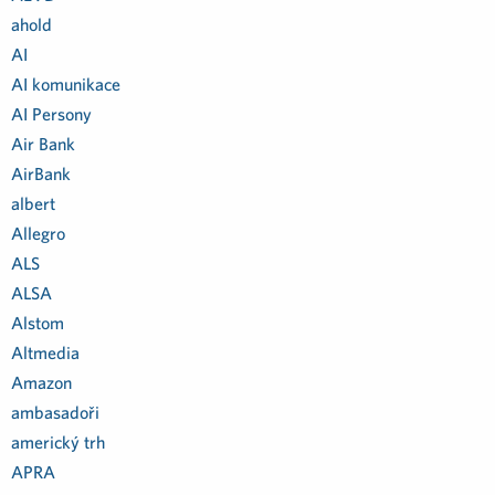
ahold
AI
AI komunikace
AI Persony
Air Bank
AirBank
albert
Allegro
ALS
ALSA
Alstom
Altmedia
Amazon
ambasadoři
americký trh
APRA