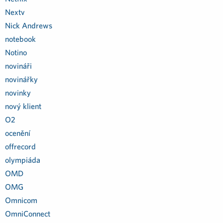
Nextv
Nick Andrews
notebook
Notino
novináři
novinářky
novinky
nový klient
O2
ocenění
offrecord
olympiáda
OMD
OMG
Omnicom
OmniConnect