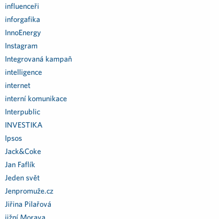
influenceři
inforgafika
InnoEnergy
Instagram
Integrovaná kampaň
intelligence
internet
interní komunikace
Interpublic
INVESTIKA
Ipsos
Jack&Coke
Jan Faflík
Jeden svět
Jenpromuže.cz
Jiřina Pilařová
jižní Morava