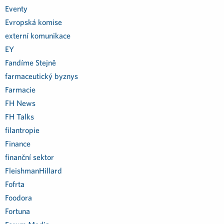
Eventy
Evropská komise
externí komunikace
EY
Fandíme Stejně
farmaceutický byznys
Farmacie
FH News
FH Talks
filantropie
Finance
finanční sektor
FleishmanHillard
Fofrta
Foodora
Fortuna