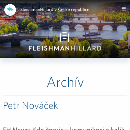
FleishmanHillard v České republice
Archív
Petr Nováček
FH News: Kdo čaruje v komunikaci a kolik