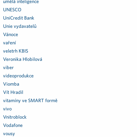
umělá inteligence
UNESCO
UniCredit Bank
Unie vydavatelů
Vánoce
vaření
veletrh KBIS
Veronika Hlobilová
viber
videoprodukce
Viomba
Vít Hradil
vitamíny ve SMART formě
vivo
Vnitroblock
Vodafone
vousy