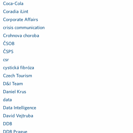
Coca-Cola
Coradia iLint
Corporate Affairs
crisis communication
Crohnova choroba
ČSOB
ČSPS
csr
cystická fibróza
Czech Tourism
D&I Team
Daniel Krus
data
Data Intelligence
David Vejtruba
DDB
DDB Prague