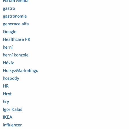
Forum Media
gastro
gastronomie
generace alfa
Google
Healthcare PR
herní
herní konzole
Hévíz
HolkyzMarketingu
hospody
HR
Hrot
hry
Igor Kalaš
IKEA
influencer