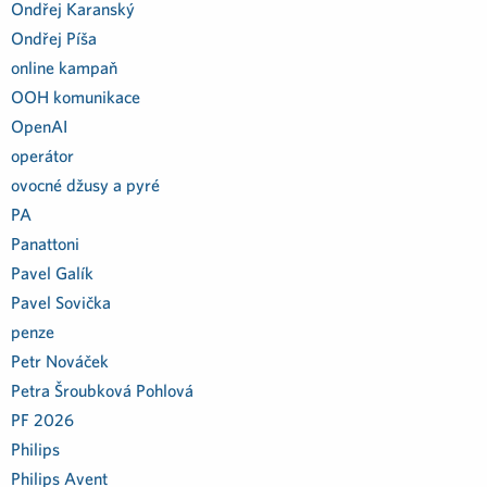
Ondřej Karanský
Ondřej Píša
online kampaň
OOH komunikace
OpenAI
operátor
ovocné džusy a pyré
PA
Panattoni
Pavel Galík
Pavel Sovička
penze
Petr Nováček
Petra Šroubková Pohlová
PF 2026
Philips
Philips Avent