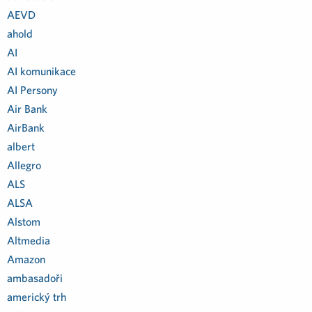
AEVD
ahold
AI
AI komunikace
AI Persony
Air Bank
AirBank
albert
Allegro
ALS
ALSA
Alstom
Altmedia
Amazon
ambasadoři
americký trh