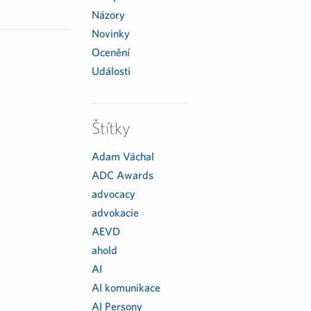
Názory
Novinky
Ocenění
Události
Štítky
Adam Váchal
ADC Awards
advocacy
advokacie
AEVD
ahold
AI
AI komunikace
AI Persony