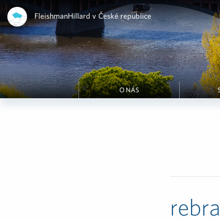
FleishmanHillard v České republice
O NÁS
rebr