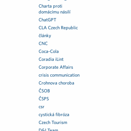
Charta proti
domácímu násilí
ChatGPT
CLA Czech Republic
články
CNC
Coca-Cola
Coradia iLint
Corporate Affairs
crisis communication
Crohnova choroba
ČSOB
ČSPS
csr
cystická fibróza
Czech Tourism
D&I Team