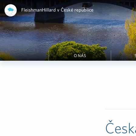
FleishmanHillard v České republice
O NÁS
Česká