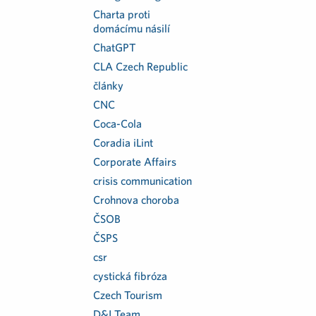
Charta proti
domácímu násilí
ChatGPT
CLA Czech Republic
články
CNC
Coca-Cola
Coradia iLint
Corporate Affairs
crisis communication
Crohnova choroba
ČSOB
ČSPS
csr
cystická fibróza
Czech Tourism
D&I Team