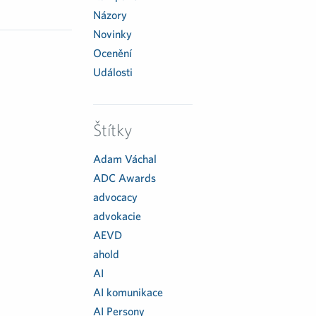
Názory
Novinky
Ocenění
Události
Štítky
Adam Váchal
ADC Awards
advocacy
advokacie
AEVD
ahold
AI
AI komunikace
AI Persony