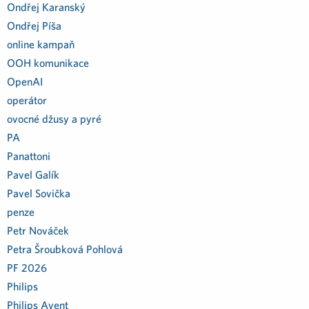
Ondřej Karanský
Ondřej Píša
online kampaň
OOH komunikace
OpenAI
operátor
ovocné džusy a pyré
PA
Panattoni
Pavel Galík
Pavel Sovička
penze
Petr Nováček
Petra Šroubková Pohlová
PF 2026
Philips
Philips Avent