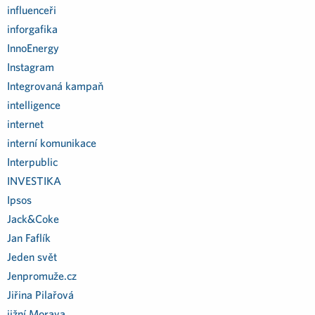
influenceři
inforgafika
InnoEnergy
Instagram
Integrovaná kampaň
intelligence
internet
interní komunikace
Interpublic
INVESTIKA
Ipsos
Jack&Coke
Jan Faflík
Jeden svět
Jenpromuže.cz
Jiřina Pilařová
jižní Morava