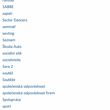
runtour
SABRE
sapeli
Sector Dancers
seminář
sexting
Seznam
Škoda Auto
sociální sítě
socialnisite
Sora 2
soutěž
Soutěže
společenská odpovědnost
společenská odpovědnost firem
Spolupráce
sport