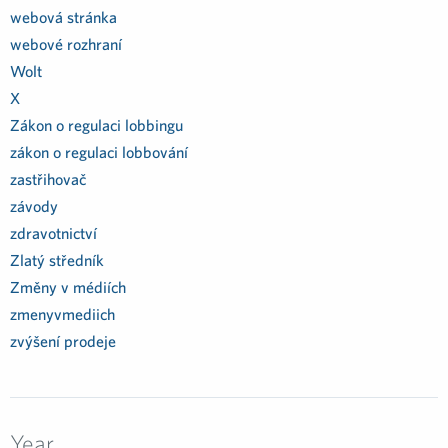
webová stránka
webové rozhraní
Wolt
X
Zákon o regulaci lobbingu
zákon o regulaci lobbování
zastřihovač
závody
zdravotnictví
Zlatý středník
Změny v médiích
zmenyvmediich
zvýšení prodeje
Year