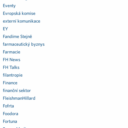
Eventy
Evropská komise
externí komunikace
EY
Fandíme Stejně
farmaceutický byznys
Farmacie
FH News
FH Talks
filantropie
Finance
finanční sektor
FleishmanHillard
Fofrta
Foodora
Fortuna