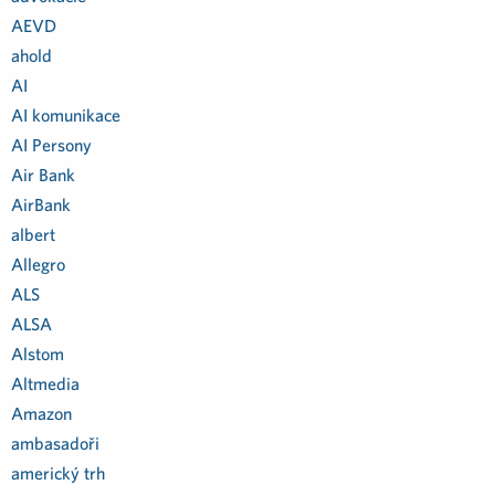
AEVD
ahold
AI
AI komunikace
AI Persony
Air Bank
AirBank
albert
Allegro
ALS
ALSA
Alstom
Altmedia
Amazon
ambasadoři
americký trh