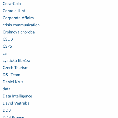
Coca-Cola
Coradia iLint
Corporate Affairs
crisis communication
Crohnova choroba
ČSOB
ČSPS
csr
cystická fibróza
Czech Tourism
D&I Team
Daniel Krus
data
Data Intelligence
David Vejtruba
DDB
DDB Prague