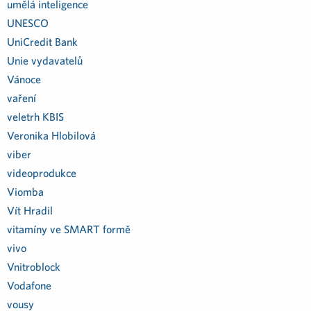
umělá inteligence
UNESCO
UniCredit Bank
Unie vydavatelů
Vánoce
vaření
veletrh KBIS
Veronika Hlobilová
viber
videoprodukce
Viomba
Vít Hradil
vitamíny ve SMART formě
vivo
Vnitroblock
Vodafone
vousy