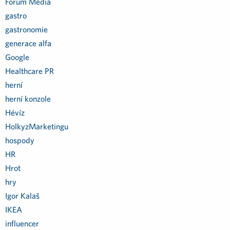
Forum Media
gastro
gastronomie
generace alfa
Google
Healthcare PR
herní
herní konzole
Hévíz
HolkyzMarketingu
hospody
HR
Hrot
hry
Igor Kalaš
IKEA
influencer