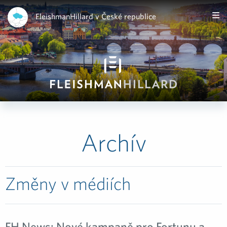
FleishmanHillard v České republice
Archív
Změny v médiích
FH News: Nové kampaně pro Fortunu a