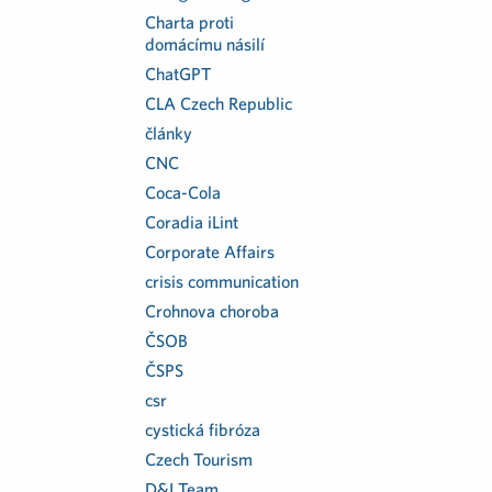
Charta proti
domácímu násilí
ChatGPT
CLA Czech Republic
články
CNC
Coca-Cola
Coradia iLint
Corporate Affairs
crisis communication
Crohnova choroba
ČSOB
ČSPS
csr
cystická fibróza
Czech Tourism
D&I Team