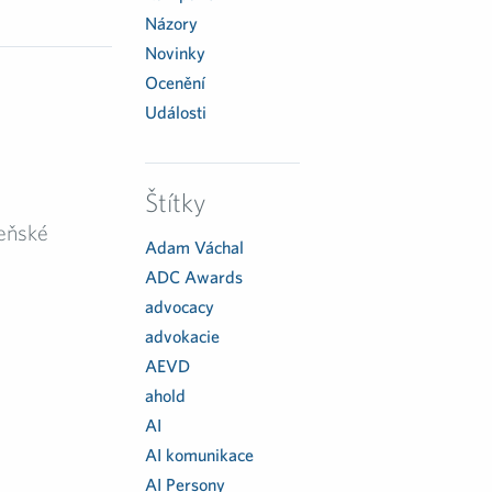
Názory
Novinky
Ocenění
Události
Štítky
eňské
Adam Váchal
ADC Awards
advocacy
advokacie
AEVD
ahold
AI
AI komunikace
AI Persony