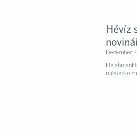
Hévíz s
noviná
December 7
FleishmanHi
městečko Hév