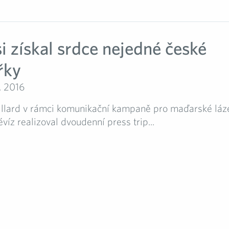
i získal srdce nejedné české
řky
, 2016
llard v rámci komunikační kampaně pro maďarské láz
íz realizoval dvoudenní press trip...