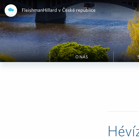
FleishmanHillard v České republice
O NÁS
Héví