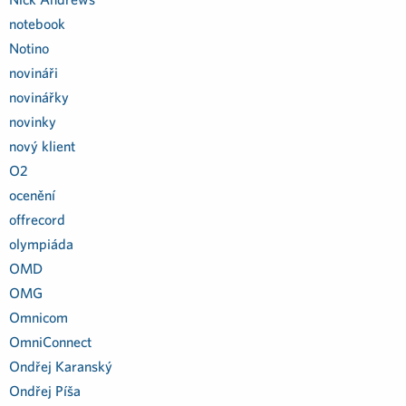
notebook
Notino
novináři
novinářky
novinky
nový klient
O2
ocenění
offrecord
olympiáda
OMD
OMG
Omnicom
OmniConnect
Ondřej Karanský
Ondřej Píša