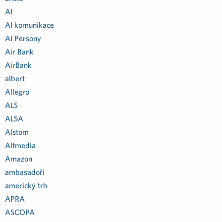
AI
AI komunikace
AI Persony
Air Bank
AirBank
albert
Allegro
ALS
ALSA
Alstom
Altmedia
Amazon
ambasadoři
americký trh
APRA
ASCOPA