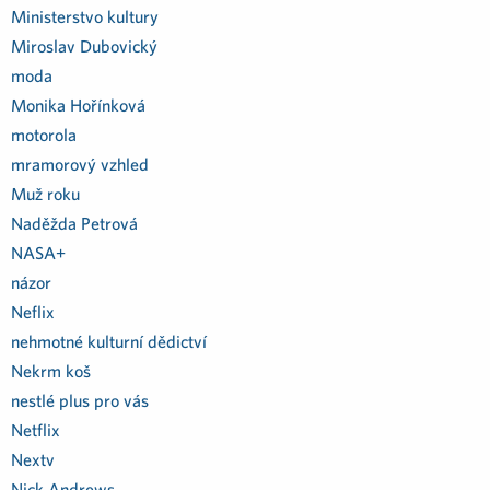
Ministerstvo kultury
Miroslav Dubovický
moda
Monika Hořínková
motorola
mramorový vzhled
Muž roku
Naděžda Petrová
NASA+
názor
Neflix
nehmotné kulturní dědictví
Nekrm koš
nestlé plus pro vás
Netflix
Nextv
Nick Andrews