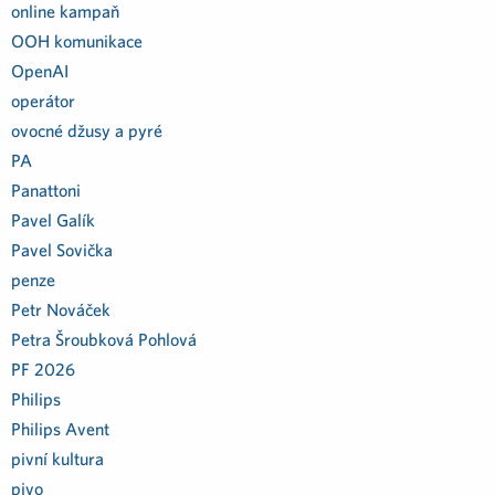
online kampaň
OOH komunikace
OpenAI
operátor
ovocné džusy a pyré
PA
Panattoni
Pavel Galík
Pavel Sovička
penze
Petr Nováček
Petra Šroubková Pohlová
PF 2026
Philips
Philips Avent
pivní kultura
pivo