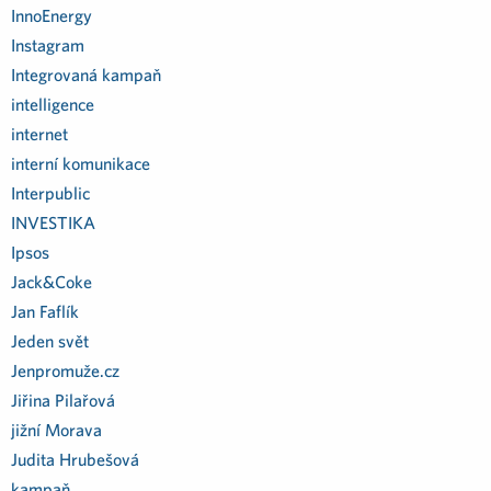
InnoEnergy
Instagram
Integrovaná kampaň
intelligence
internet
interní komunikace
Interpublic
INVESTIKA
Ipsos
Jack&Coke
Jan Faflík
Jeden svět
Jenpromuže.cz
Jiřina Pilařová
jižní Morava
Judita Hrubešová
kampaň