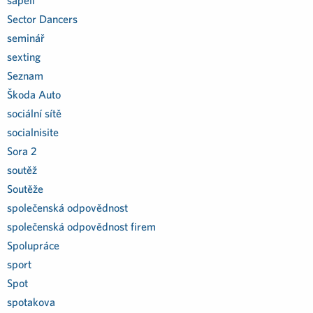
sapeli
Sector Dancers
seminář
sexting
Seznam
Škoda Auto
sociální sítě
socialnisite
Sora 2
soutěž
Soutěže
společenská odpovědnost
společenská odpovědnost firem
Spolupráce
sport
Spot
spotakova