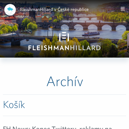
FleishmanHillard v České republice
Archív
Košík
FH News: Konec Twitteru, reklamy na