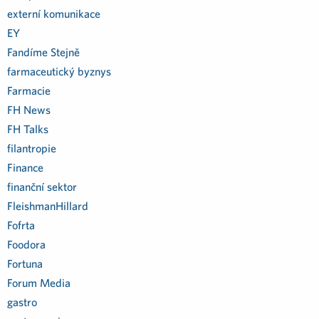
externí komunikace
EY
Fandíme Stejně
farmaceutický byznys
Farmacie
FH News
FH Talks
filantropie
Finance
finanční sektor
FleishmanHillard
Fofrta
Foodora
Fortuna
Forum Media
gastro