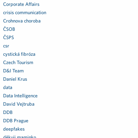
Corporate Affairs
crisis communication
Crohnova choroba
ČSOB
ČSPS
csr
cystická fibróza
Czech Tourism
D&I Team
Daniel Krus
data
Data Intelligence
David Vejtruba
DDB
DDB Prague
deepfakes
děkuji maminko