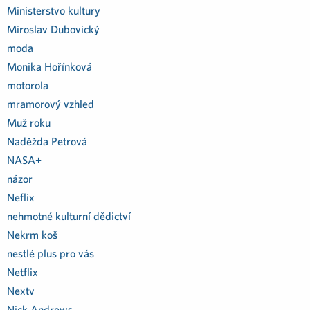
Ministerstvo kultury
Miroslav Dubovický
moda
Monika Hořínková
motorola
mramorový vzhled
Muž roku
Naděžda Petrová
NASA+
názor
Neflix
nehmotné kulturní dědictví
Nekrm koš
nestlé plus pro vás
Netflix
Nextv
Nick Andrews