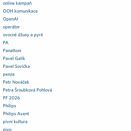
online kampaň
OOH komunikace
OpenAI
operátor
ovocné džusy a pyré
PA
Panattoni
Pavel Galík
Pavel Sovička
penze
Petr Nováček
Petra Šroubková Pohlová
PF 2026
Philips
Philips Avent
pivní kultura
pivo