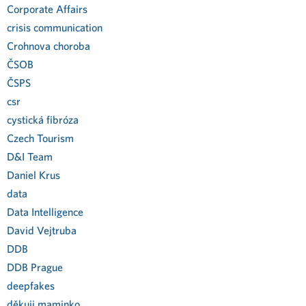
Corporate Affairs
crisis communication
Crohnova choroba
ČSOB
ČSPS
csr
cystická fibróza
Czech Tourism
D&I Team
Daniel Krus
data
Data Intelligence
David Vejtruba
DDB
DDB Prague
deepfakes
děkuji maminko