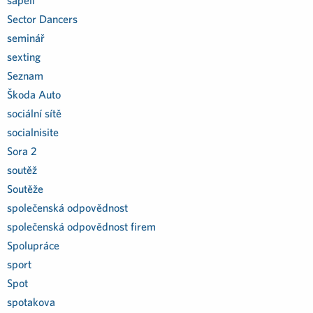
sapeli
Sector Dancers
seminář
sexting
Seznam
Škoda Auto
sociální sítě
socialnisite
Sora 2
soutěž
Soutěže
společenská odpovědnost
společenská odpovědnost firem
Spolupráce
sport
Spot
spotakova