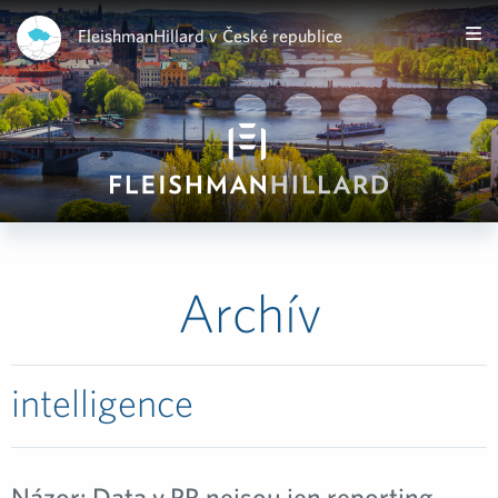
FleishmanHillard v České republice
Archív
intelligence
Názor: Data v PR nejsou jen reporting.