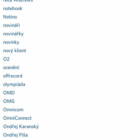
notebook
Notino
novináři
novinářky
novinky
nový klient
O2
ocenění
offrecord
olympiáda
OMD
OMG
Omnicom
OmniConnect
Ondřej Karanský
Ondřej Píša