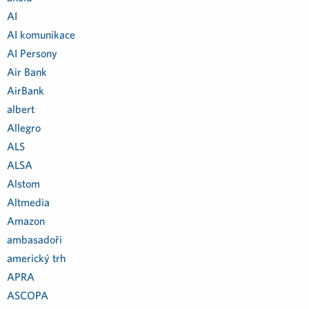
AI
AI komunikace
AI Persony
Air Bank
AirBank
albert
Allegro
ALS
ALSA
Alstom
Altmedia
Amazon
ambasadoři
americký trh
APRA
ASCOPA