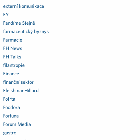
externí komunikace
EY
Fandíme Stejně
farmaceutický byznys
Farmacie
FH News
FH Talks
filantropie
Finance
finanční sektor
FleishmanHillard
Fofrta
Foodora
Fortuna
Forum Media
gastro