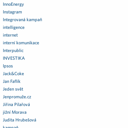
InnoEnergy
Instagram
Integrovaná kampaň
intelligence
internet
interní komunikace
Interpublic
INVESTIKA
Ipsos
Jack&Coke
Jan Faflík
Jeden svět
Jenpromuže.cz
Jiřina Pilařová
jižní Morava
Judita Hrubešová
kampaň