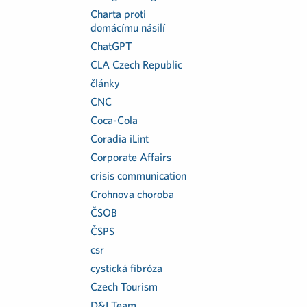
Charta proti
domácímu násilí
ChatGPT
CLA Czech Republic
články
CNC
Coca-Cola
Coradia iLint
Corporate Affairs
crisis communication
Crohnova choroba
ČSOB
ČSPS
csr
cystická fibróza
Czech Tourism
D&I Team