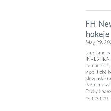
FH New
hokeje 
May 29, 20
Jaro jsme o
INVESTIKA a 
komunikaci, 
v politické 
slovenské e
Partner a z
Etický kodex
na podporu 