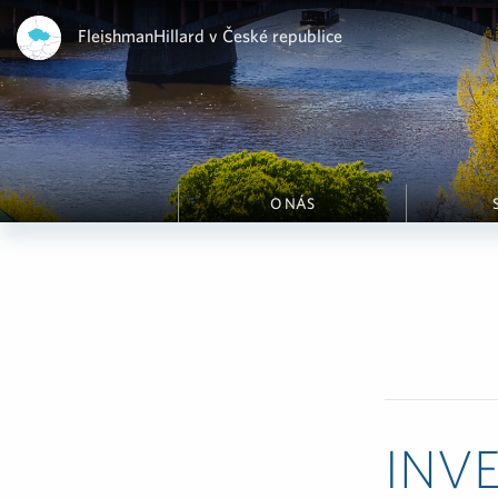
FleishmanHillard v České republice
O NÁS
INVE