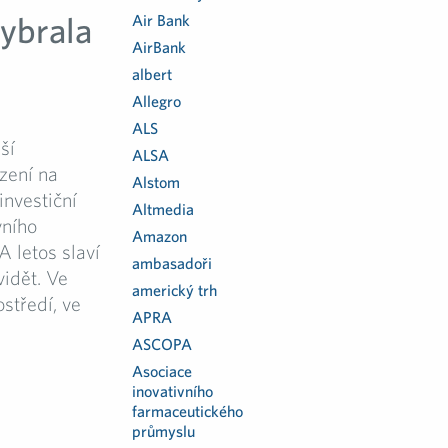
ybrala
Air Bank
AirBank
albert
Allegro
ALS
ší
ALSA
zení na
Alstom
investiční
Altmedia
vního
Amazon
 letos slaví
ambasadoři
vidět. Ve
americký trh
středí, ve
APRA
ASCOPA
Asociace
inovativního
farmaceutického
průmyslu