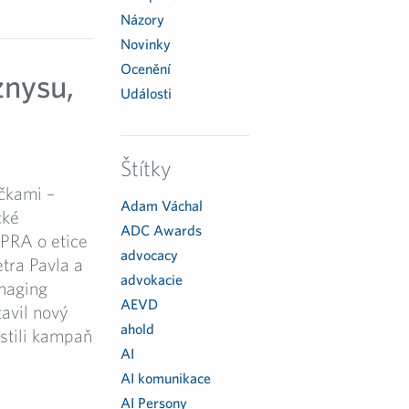
Názory
Novinky
Ocenění
znysu,
Události
Štítky
čkami –
Adam Váchal
cké
ADC Awards
APRA o etice
advocacy
tra Pavla a
advokacie
naging
AEVD
avil nový
ahold
stili kampaň
AI
AI komunikace
AI Persony