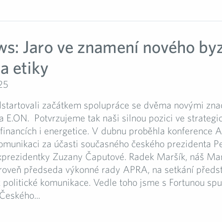
s: Jaro ve znamení nového by
a etiky
25
dstartovali začátkem spolupráce se dvěma novými zna
E.ON. Potvrzujeme tak naši silnou pozici ve strategi
financích i energetice. V dubnu proběhla konference 
komunikaci za účasti současného českého prezidenta Pe
xprezidentky Zuzany Čaputové. Radek Maršík, náš Ma
ároveň předseda výkonné rady APRA, na setkání předst
 politické komunikace. Vedle toho jsme s Fortunou spu
Českého...