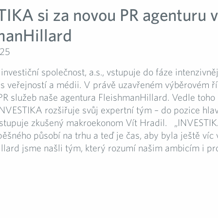
IKA si za novou PR agenturu v
manHillard
025
nvestiční společnost, a.s., vstupuje do fáze intenzivněj
s veřejností a médii. V právě uzavřeném výběrovém ří
R služeb naše agentura FleishmanHillard. Vedle toho 
NVESTIKA rozšiřuje svůj expertní tým – do pozice hla
tupuje zkušený makroekonom Vít Hradil. „INVESTIKA
pěšného působí na trhu a teď je čas, aby byla ještě víc 
lard jsme našli tým, který rozumí našim ambicím i pro