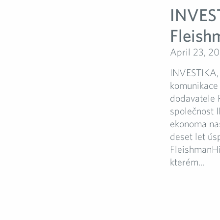
INVEST
Fleish
April 23, 2
INVESTIKA, i
komunikace 
dodavatele P
společnost I
ekonoma nas
deset let ús
FleishmanHil
kterém...