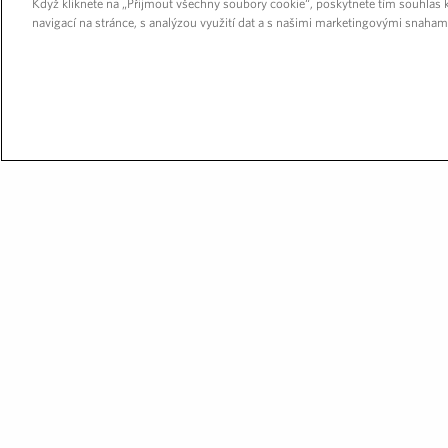
Když kliknete na „Přijmout všechny soubory cookie“, poskytnete tím souhlas k
navigací na stránce, s analýzou využití dat a s našimi marketingovými snaham
O NÁS
Prostředn
a dat vy
s reálný
Jsme strateg