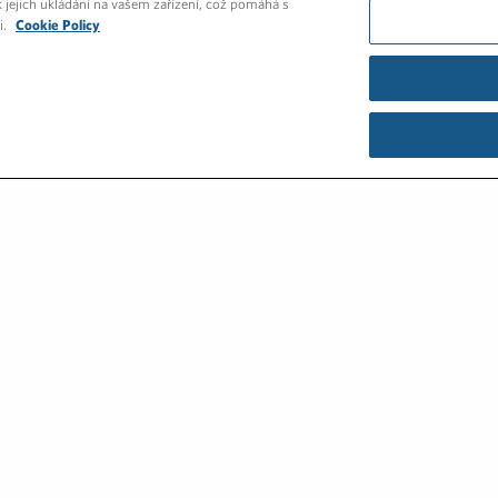
 jejich ukládání na vašem zařízení, což pomáhá s
i.
Cookie Policy
SLUŽBY
NAŠE PRÁCE
NOVINKY A 
ictvím poradenství, k
tváříme komunikaci a
m dopadem.
ická konzultační firma v oblast