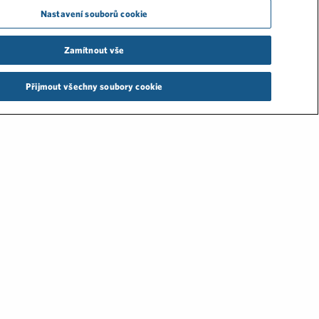
Nastavení souborů cookie
Zamítnout vše
Přijmout všechny soubory cookie
NÁZORY
PRACOVNÍ PŘÍLEŽITOSTI
reativity
 kampaně
i komunikace