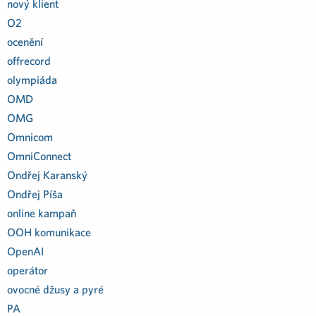
nový klient
O2
ocenění
offrecord
olympiáda
OMD
OMG
Omnicom
OmniConnect
Ondřej Karanský
Ondřej Píša
online kampaň
OOH komunikace
OpenAI
operátor
ovocné džusy a pyré
PA