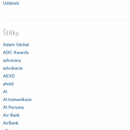
Události
Štítky
Adam Váchal
ADC Awards
advocacy
advokacie
AEVD
ahold
AI
AI komunikace
AI Persony
Air Bank
AirBank