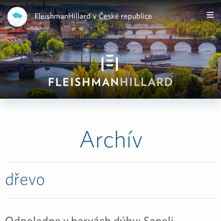
FleishmanHillard v České republice
Archív
dřevo
Odpoledne v barvách dýhy: Sapeli