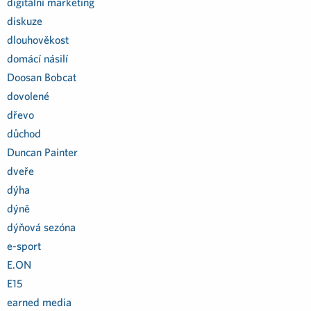
digitální marketing
diskuze
dlouhověkost
domácí násilí
Doosan Bobcat
dovolené
dřevo
důchod
Duncan Painter
dveře
dýha
dýně
dýňová sezóna
e-sport
E.ON
E15
earned media