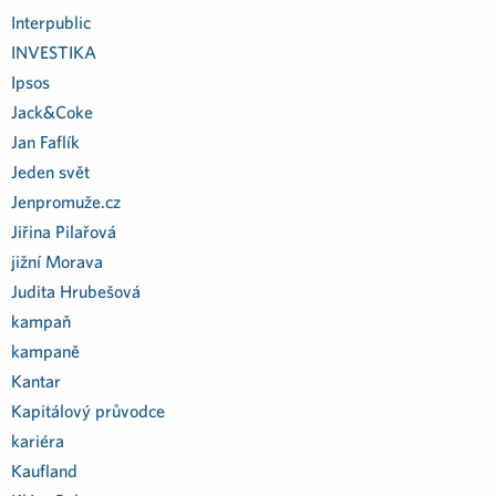
Interpublic
INVESTIKA
Ipsos
Jack&Coke
Jan Faflík
Jeden svět
Jenpromuže.cz
Jiřina Pilařová
jižní Morava
Judita Hrubešová
kampaň
kampaně
Kantar
Kapitálový průvodce
kariéra
Kaufland