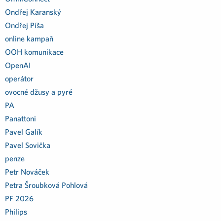
Ondřej Karanský
Ondřej Píša
online kampaň
OOH komunikace
OpenAI
operátor
ovocné džusy a pyré
PA
Panattoni
Pavel Galík
Pavel Sovička
penze
Petr Nováček
Petra Šroubková Pohlová
PF 2026
Philips