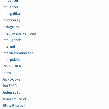
influencer
influenceři
inforgafika
InnoEnergy
Instagram
Integrovaná kampaň
intelligence
internet
interní komunikace
Interpublic
INVESTIKA
Ipsos
Jack&Coke
Jan Faflík
Jeden svět
Jenpromuže.cz
Jiřina Pilařová