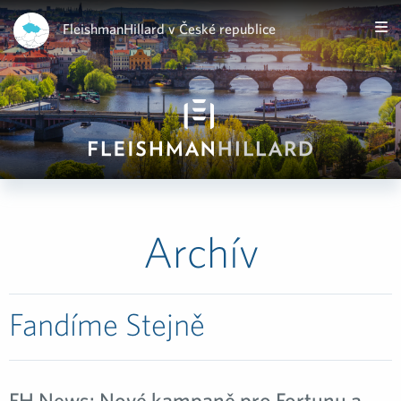
FleishmanHillard v České republice
Archív
Fandíme Stejně
FH News: Nové kampaně pro Fortunu a