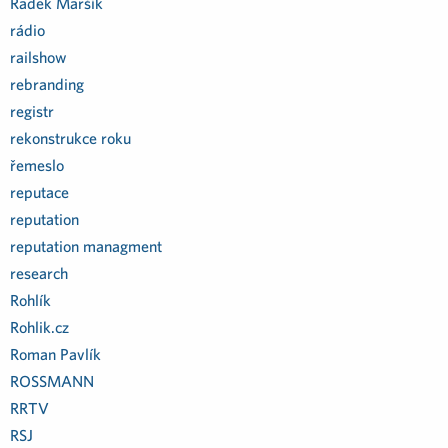
Radek Maršík
rádio
railshow
rebranding
registr
rekonstrukce roku
řemeslo
reputace
reputation
reputation managment
research
Rohlík
Rohlik.cz
Roman Pavlík
ROSSMANN
RRTV
RSJ