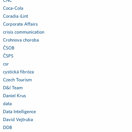
CNC
Coca-Cola
Coradia iLint
Corporate Affairs
crisis communication
Crohnova choroba
ČSOB
ČSPS
csr
cystická fibróza
Czech Tourism
D&I Team
Daniel Krus
data
Data Intelligence
David Vejtruba
DDB