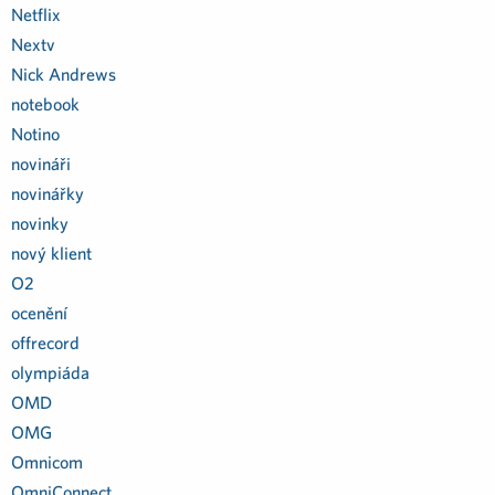
Netflix
Nextv
Nick Andrews
notebook
Notino
novináři
novinářky
novinky
nový klient
O2
ocenění
offrecord
olympiáda
OMD
OMG
Omnicom
OmniConnect