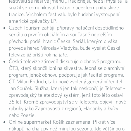
festivalu se nesl ve jménu „Tradičnější, než si myslíte“ a
snažil se komunikovat historii queer komunity skrze
tradice. Vrcholem festivalu bylo hudební vystoupení
americké zpěvačky LP.
Czech Tourism zahájil přípravy natáčení desetidílného
seriálu o prvním oficiálním a současně nejdelším
přechodu podél hranic Česka. Seriál, kterým diváka
provede herec Miroslav Vladyka, bude vysílat Česká
televize již příští rok na jaře.
Česká televize zároveň diskutuje o obnově programu
ČT3, který skončil loni na silvestra. Jedná se o archivní
program, jehož obnovu podporuje jak ředitel programu
ČT Milan Fridrich, tak i nově zvolený generální ředitel
Jan Souček. Služba, která jen tak neskončí, je Teletext –
zpravodajský teletextový systém, jenž toto léto oslavil
35 let. Kromě zpravodajství se v Teletextu objeví i nové
rubriky jako Zajímavosti z regionů, Hádanky a kvízy
nebo Poezie.
Online supermarket Košík zaznamenal třikrát více
nákupů na chalupy než minulou sezonu. Jde většinou o