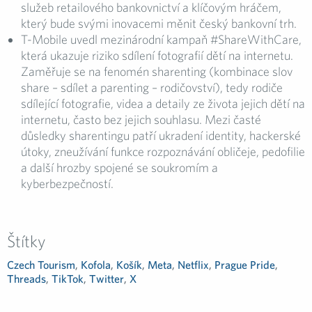
služeb retailového bankovnictví a klíčovým hráčem,
který bude svými inovacemi měnit český bankovní trh.
T-Mobile uvedl mezinárodní kampaň #ShareWithCare,
která ukazuje riziko sdílení fotografií dětí na internetu.
Zaměřuje se na fenomén sharenting (kombinace slov
share – sdílet a parenting – rodičovství), tedy rodiče
sdílející fotografie, videa a detaily ze života jejich dětí na
internetu, často bez jejich souhlasu. Mezi časté
důsledky sharentingu patří ukradení identity, hackerské
útoky, zneužívání funkce rozpoznávání obličeje, pedofilie
a další hrozby spojené se soukromím a
kyberbezpečností.
Štítky
Czech Tourism
,
Kofola
,
Košík
,
Meta
,
Netflix
,
Prague Pride
,
Threads
,
TikTok
,
Twitter
,
X