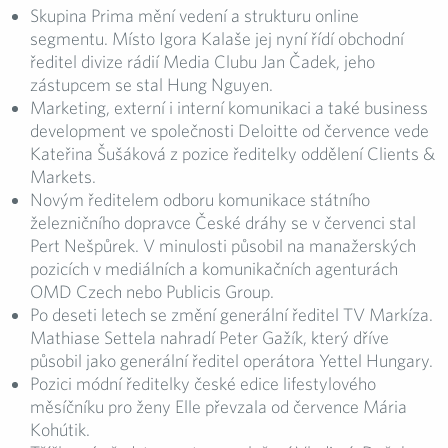
Skupina Prima mění vedení a strukturu online
segmentu. Místo Igora Kalaše jej nyní řídí obchodní
ředitel divize rádií Media Clubu Jan Čadek, jeho
zástupcem se stal Hung Nguyen.
Marketing, externí i interní komunikaci a také business
development ve společnosti Deloitte od července vede
Kateřina Šušáková z pozice ředitelky oddělení Clients &
Markets.
Novým ředitelem odboru komunikace státního
železničního dopravce České dráhy se v červenci stal
Pert Nešpůrek. V minulosti působil na manažerských
pozicích v mediálních a komunikačních agenturách
OMD Czech nebo Publicis Group.
Po deseti letech se změní generální ředitel TV Markíza.
Mathiase Settela nahradí Peter Gažík, který dříve
působil jako generální ředitel operátora Yettel Hungary.
Pozici módní ředitelky české edice lifestylového
měsíčníku pro ženy Elle převzala od července Mária
Kohútik.