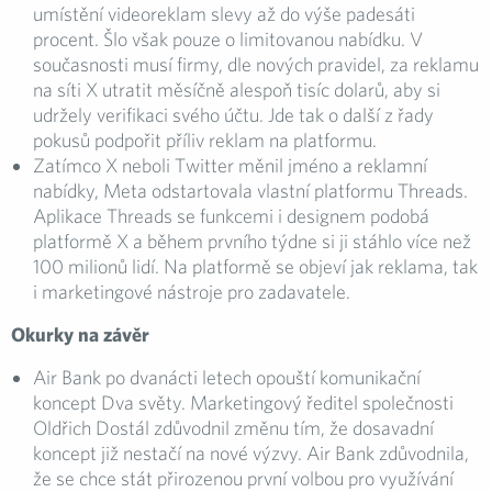
umístění videoreklam slevy až do výše padesáti
procent. Šlo však pouze o limitovanou nabídku. V
současnosti musí firmy, dle nových pravidel, za reklamu
na síti X utratit měsíčně alespoň tisíc dolarů, aby si
udržely verifikaci svého účtu. Jde tak o další z řady
pokusů podpořit příliv reklam na platformu.
Zatímco X neboli Twitter měnil jméno a reklamní
nabídky, Meta odstartovala vlastní platformu Threads.
Aplikace Threads se funkcemi i designem podobá
platformě X a během prvního týdne si ji stáhlo více než
100 milionů lidí. Na platformě se objeví jak reklama, tak
i marketingové nástroje pro zadavatele.
Okurky na závěr
Air Bank po dvanácti letech opouští komunikační
koncept Dva světy. Marketingový ředitel společnosti
Oldřich Dostál zdůvodnil změnu tím, že dosavadní
koncept již nestačí na nové výzvy. Air Bank zdůvodnila,
že se chce stát přirozenou první volbou pro využívání