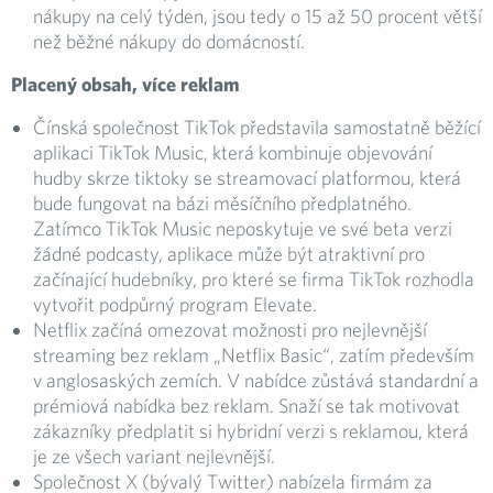
nákupy na celý týden, jsou tedy o 15 až 50 procent větší
než běžné nákupy do domácností.
Placený obsah, více reklam
Čínská společnost TikTok představila samostatně běžící
aplikaci TikTok Music, která kombinuje objevování
hudby skrze tiktoky se streamovací platformou, která
bude fungovat na bázi měsíčního předplatného.
Zatímco TikTok Music neposkytuje ve své beta verzi
žádné podcasty, aplikace může být atraktivní pro
začínající hudebníky, pro které se firma TikTok rozhodla
vytvořit podpůrný program Elevate.
Netflix začíná omezovat možnosti pro nejlevnější
streaming bez reklam „Netflix Basic“, zatím především
v anglosaských zemích. V nabídce zůstává standardní a
prémiová nabídka bez reklam. Snaží se tak motivovat
zákazníky předplatit si hybridní verzi s reklamou, která
je ze všech variant nejlevnější.
Společnost X (bývalý Twitter) nabízela firmám za