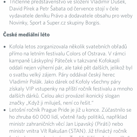
Tříčlenné představenstvo ve složení Vladimír Dušek,
David Pírek a Petr Šabata od července stojí v čele
vydavatele deníku Právo a dodavatele obsahu pro weby
Novinky, Sport a Super.cz skupiny Borgis.
České mediální léto
Kofola letos zorganizovala několik svatebních obřadů
přímo na letním festivalu Colors of Ostrava. V rámci
kampaně Láskyplný Páteček v takzvané Kofokapli
oddali nejen výherní pár, ale také pět dalších, jelikož byl
o svatbu velký zájem. Páry oddával český herec
Vladimír Polák. Jako dárek od Kofoly všechny páry
získaly VIP vstupenky na příští ročník festivalu a mnoho
dalších dárků. Celou akci provázel ikonický slogan
značky „Když ji miluješ, není co řešit.“
Letošní ročník Prague Pride je již u konce. Zúčastnilo se
ho zhruba 60 000 lidí, včetně řady politiků, například
ministr zahraničních věcí Jan Lipavský (Piráti) nebo
ministr vnitra Vít Rakušan (STAN). Již třináctý ročník