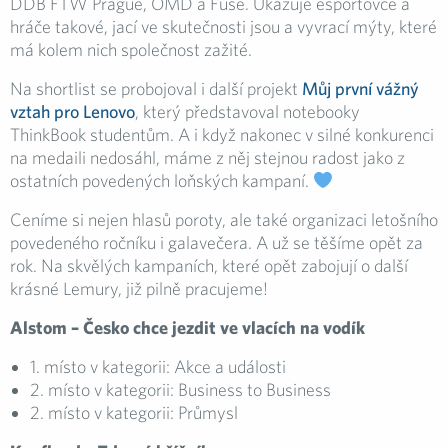
DDB FTW Prague, OMD a Fuse. Ukazuje esportovce a
hráče takové, jací ve skutečnosti jsou a vyvrací mýty, které
má kolem nich společnost zažité.
Na shortlist se probojoval i další projekt
Můj první vážný
vztah pro Lenovo
, který představoval notebooky
ThinkBook studentům. A i když nakonec v silné konkurenci
na medaili nedosáhl, máme z něj stejnou radost jako z
ostatních povedených loňských kampaní.
Ceníme si nejen hlasů poroty, ale také organizaci letošního
povedeného ročníku i galavečera. A už se těšíme opět za
rok. Na skvělých kampaních, které opět zabojují o další
krásné Lemury, již pilně pracujeme!
Alstom – Česko chce jezdit ve vlacích na vodík
1. místo v kategorii: Akce a události
2. místo v kategorii: Business to Business
2. místo v kategorii: Průmysl