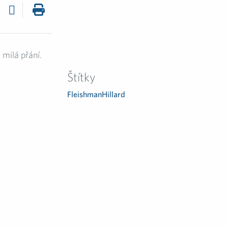
milá přání.
Štítky
FleishmanHillard