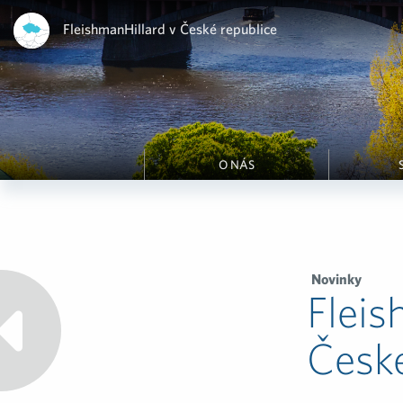
FleishmanHillard v České republice
O NÁS
Novinky
Fleis
České