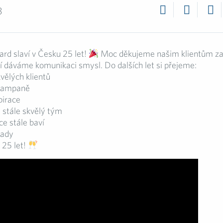
3
ard slaví v Česku 25 let!
Moc děkujeme našim klientům za 
etí dáváme komunikaci smysl. Do dalších let si přejeme:
vělých klientů
 kampaně
pirace
 stále skvělý tým
e stále baví
pady
 25 let!