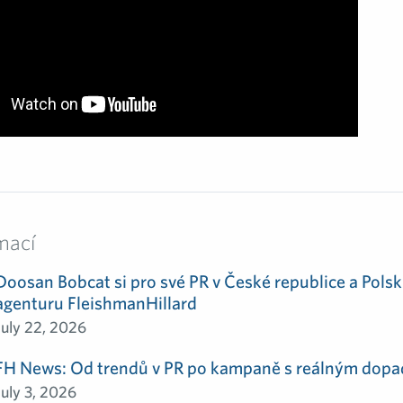
mací
Doosan Bobcat si pro své PR v České republice a Polsk
agenturu FleishmanHillard
July 22, 2026
FH News: Od trendů v PR po kampaně s reálným dop
July 3, 2026