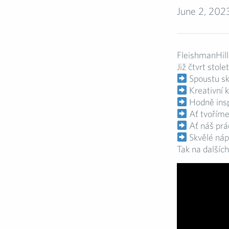
June 2, 202
FleishmanHill
Již čtvrt stol
Spoustu sk
Kreativní
Hodně ins
Ať tvoříme
Ať náš prác
Skvělé ná
Tak na dalších