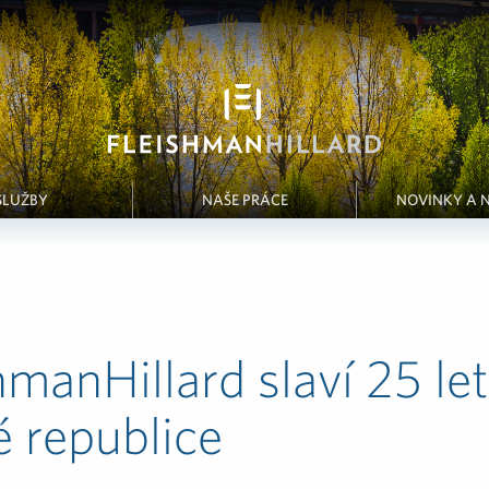
SLUŽBY
NAŠE PRÁCE
NOVINKY A 
hmanHillard slaví 25 let
 republice