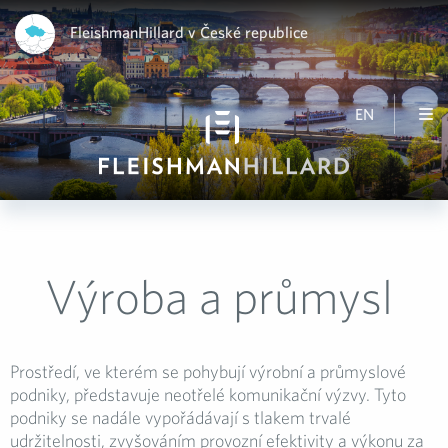
FleishmanHillard v České republice
EN
Výroba a průmysl
Prostředí, ve kterém se pohybují výrobní a průmyslové
podniky, představuje neotřelé komunikační výzvy. Tyto
podniky se nadále vypořádávají s tlakem trvalé
udržitelnosti, zvyšováním provozní efektivity a výkonu za