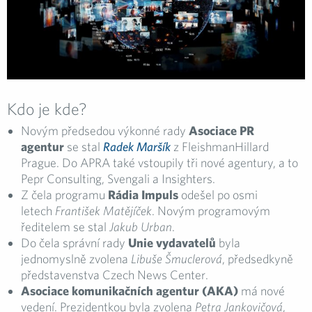
Kdo je kde?
Novým předsedou výkonné rady
Asociace PR
agentur
se stal
Radek Maršík
z FleishmanHillard
Prague. Do APRA také vstoupily tři nové agentury, a to
Pepr Consulting, Svengali a Insighters.
Z čela programu
Rádia Impuls
odešel po osmi
letech
František Matějíček
. Novým programovým
ředitelem se stal
Jakub Urban
.
Do čela správní rady
Unie vydavatelů
byla
jednomyslně zvolena
Libuše Šmuclerová
, předsedkyně
představenstva Czech News Center.
Asociace komunikačních agentur (AKA)
má nové
vedení. Prezidentkou byla zvolena
Petra Jankovičová
,