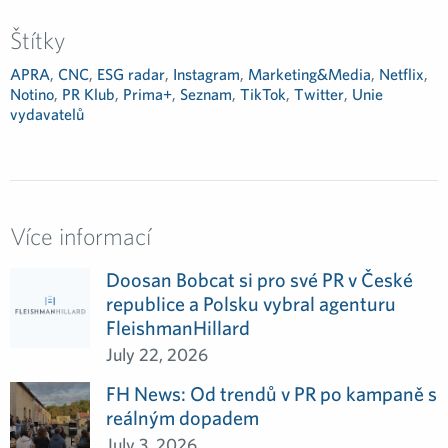
Štítky
APRA
,
CNC
,
ESG radar
,
Instagram
,
Marketing&Media
,
Netflix
,
Notino
,
PR Klub
,
Prima+
,
Seznam
,
TikTok
,
Twitter
,
Unie
vydavatelů
Více informací
Doosan Bobcat si pro své PR v České
republice a Polsku vybral agenturu
FleishmanHillard
July 22, 2026
FH News: Od trendů v PR po kampaně s
reálným dopadem
July 3, 2026