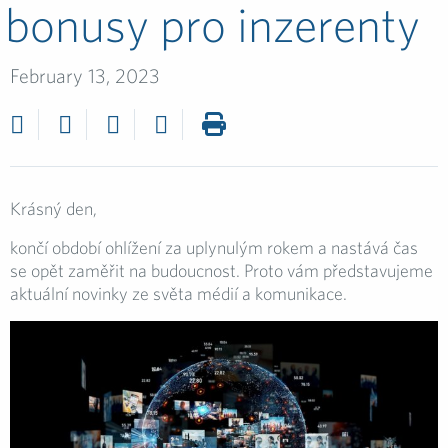
bonusy pro inzerenty
February 13, 2023
Krásný den,
končí období ohlížení za uplynulým rokem a nastává čas
se opět zaměřit na budoucnost. Proto vám představujeme
aktuální novinky ze světa médií a komunikace.