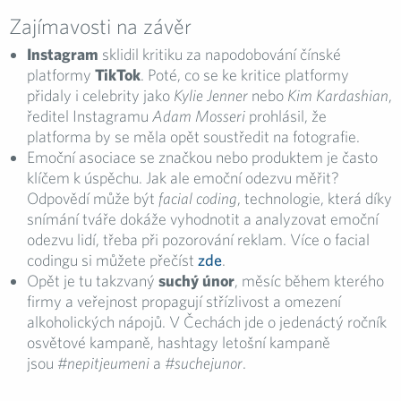
Zajímavosti na závěr
Instagram
sklidil kritiku za napodobování čínské
platformy
TikTok
. Poté, co se ke kritice platformy
přidaly i celebrity jako
Kylie Jenner
nebo
Kim Kardashian
,
ředitel Instagramu
Adam Mosseri
prohlásil, že
platforma by se měla opět soustředit na fotografie.
Emoční asociace se značkou nebo produktem je často
klíčem k úspěchu. Jak ale emoční odezvu měřit?
Odpovědí může být
facial coding
, technologie, která díky
snímání tváře dokáže vyhodnotit a analyzovat emoční
odezvu lidí, třeba při pozorování reklam. Více o facial
codingu si můžete přečíst
zde
.
Opět je tu takzvaný
suchý únor
, měsíc během kterého
firmy a veřejnost propagují střízlivost a omezení
alkoholických nápojů. V Čechách jde o jedenáctý ročník
osvětové kampaně, hashtagy letošní kampaně
jsou
#nepitjeumeni
a
#suchejunor
.