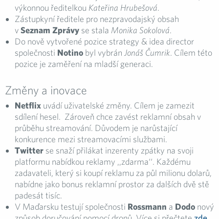
výkonnou ředitelkou
Kateřina Hrubešová
.
Zástupkyní ředitele pro nezpravodajský obsah
v
Seznam Zprávy
se stala
Monika Sokolová
.
Do nově vytvořené pozice strategy & idea director
společnosti
Notino
byl vybrán
Jonáš Čumrik
. Cílem této
pozice je zaměření na mladší generaci.
Změny a inovace
Netflix
uvádí uživatelské změny. Cílem je zamezit
sdílení hesel. Zároveň chce zavést reklamní obsah v
průběhu streamování. Důvodem je narůstající
konkurence mezi streamovacími službami.
Twitter
se snaží přilákat inzerenty zpátky na svoji
platformu nabídkou reklamy ‚‚zdarma‘‘. Každému
zadavateli, který si koupí reklamu za půl milionu dolarů,
nabídne jako bonus reklamní prostor za dalších dvě stě
padesát tisíc.
V Maďarsku testují společnosti
Rossmann
a
Dodo
nový
způsob doručování pomocí dronů. Více si přečtete
zde
.