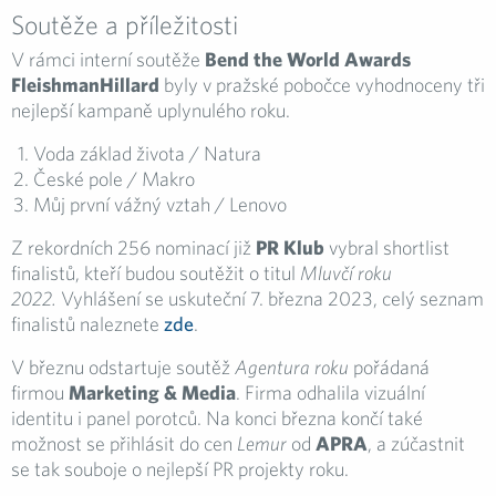
Soutěže a příležitosti
V rámci interní soutěže
Bend the World Awards
FleishmanHillard
byly v pražské pobočce vyhodnoceny tři
nejlepší kampaně uplynulého roku.
Voda základ života / Natura
České pole / Makro
Můj první vážný vztah / Lenovo
Z rekordních 256 nominací již
PR Klub
vybral shortlist
finalistů, kteří budou soutěžit o titul
Mluvčí roku
2022.
Vyhlášení se uskuteční 7. března 2023, celý seznam
finalistů naleznete
zde
.
V březnu odstartuje soutěž
Agentura roku
pořádaná
firmou
Marketing & Media
. Firma odhalila vizuální
identitu i panel porotců. Na konci března končí také
možnost se přihlásit do cen
Lemur
od
APRA
, a zúčastnit
se tak souboje o nejlepší PR projekty roku.