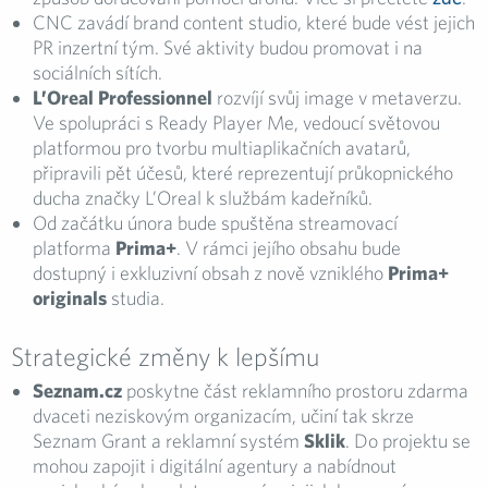
CNC zavádí brand content studio, které bude vést jejich
PR inzertní tým. Své aktivity budou promovat i na
sociálních sítích.
L’Oreal Professionnel
rozvíjí svůj image v metaverzu.
Ve spolupráci s Ready Player Me, vedoucí světovou
platformou pro tvorbu multiaplikačních avatarů,
připravili pět účesů, které reprezentují průkopnického
ducha značky L’Oreal k službám kadeřníků.
Od začátku února bude spuštěna streamovací
platforma
Prima+
. V rámci jejího obsahu bude
dostupný i exkluzivní obsah z nově vzniklého
Prima+
originals
studia.
Strategické změny k lepšímu
Seznam.cz
poskytne část reklamního prostoru zdarma
dvaceti neziskovým organizacím, učiní tak skrze
Seznam Grant a reklamní systém
Sklik
. Do projektu se
mohou zapojit i digitální agentury a nabídnout