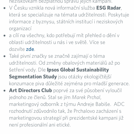
neziskovkám bezplatnou správu jejich kampaní.
V Česku vznikla nová informační služba
ESG Radar
,
která se specializuje na témata udržitelnosti. Poskytuje
informace z byznysu, státních institucí i neziskových
organizací
a cílí na všechny, kdo potřebují mít přehled o dění v
oblasti udržitelnosti u nás i ve světě. Více se
dozvíte
zde
.
Také pivní značky se značně zajímají o téma
udržitelnosti. Od změny obalových materiálů až po
šetření vody. Dle
Ipsos Global Sustainability
Segmentation Study
jsou otázky ekologičtější
konzumace piva důležité zejména pro mladší generace.
Art Directors Club
poprvé za své působení vyloučil
jednoho ze členů. Stal se jím
Marek Prchal
,
marketingový odborník z týmu Andreje Babiše. ADC
rozhodnutí zdůvodnilo tak, že Prchalovo zacházení s
marketingovou strategií při prezidentské kampani již
není profesionální ani etické.