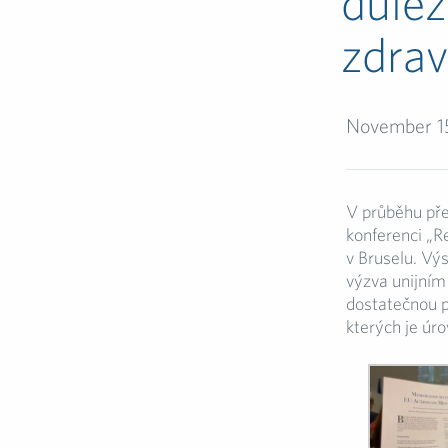
důlež
zdrav
November 1
V průběhu pře
konferenci „R
v Bruselu. Vý
výzva unijním
dostatečnou p
kterých je úro