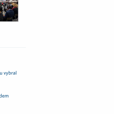
u vybral
adem