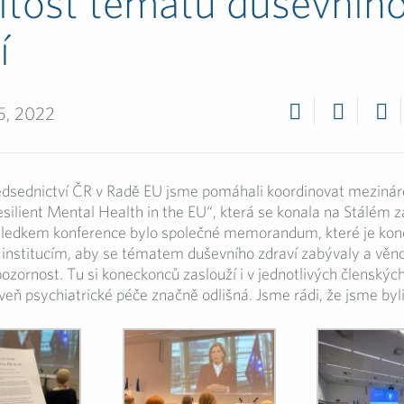
itost tématu duševníh
í
5, 2022
dsednictví ČR v Radě EU jsme pomáhali koordinovat mezinár
esilient Mental Health in the EU“, která se konala na Stálém 
sledkem konference bylo společné memorandum, které je kon
 institucím, aby se tématem duševního zdraví zabývaly a věn
ozornost. Tu si koneckonců zaslouží i v jednotlivých členskýc
veň psychiatrické péče značně odlišná. Jsme rádi, že jsme byli