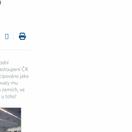
o
odní
zastoupení ČR
cipováno jako
ovaly mu
h zemích, ve
 u toho!