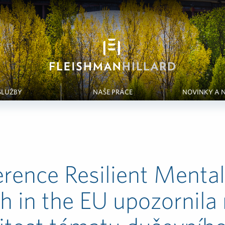
SLUŽBY
NAŠE PRÁCE
NOVINKY A 
rence Resilient Mental
h in the EU upozornila