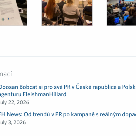
mací
Doosan Bobcat si pro své PR v České republice a Polsk
agenturu FleishmanHillard
July 22, 2026
FH News: Od trendů v PR po kampaně s reálným dop
July 3, 2026