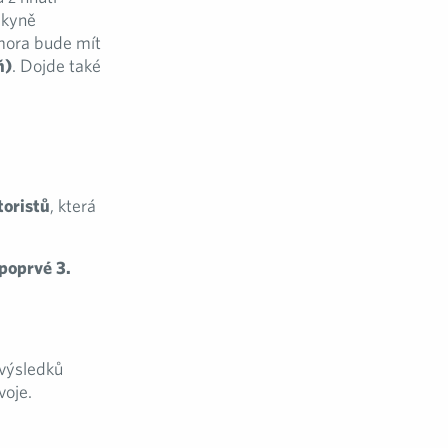
pkyně
omora bude mít
ň)
. Dojde také
toristů
, která
poprvé 3.
 výsledků
voje.