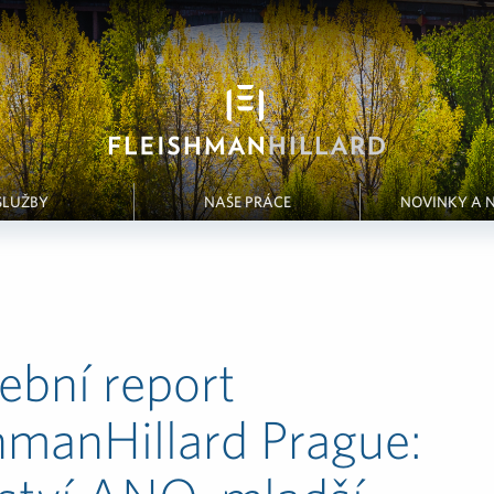
SLUŽBY
NAŠE PRÁCE
NOVINKY A 
ební report
hmanHillard Prague: