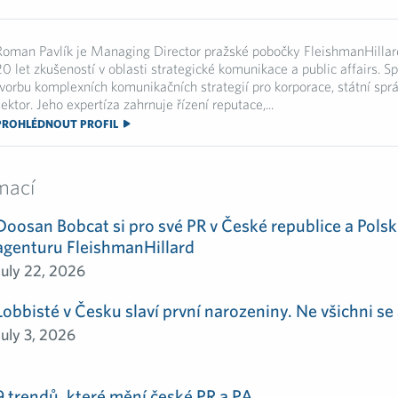
Roman Pavlík je Managing Director pražské pobočky FleishmanHillar
20 let zkušeností v oblasti strategické komunikace a public affairs. Sp
tvorbu komplexních komunikačních strategií pro korporace, státní sprá
ektor. Jeho expertíza zahrnuje řízení reputace,...
PROHLÉDNOUT PROFIL
mací
Doosan Bobcat si pro své PR v České republice a Polsk
agenturu FleishmanHillard
July 22, 2026
Lobbisté v Česku slaví první narozeniny. Ne všichni se 
July 3, 2026
9 trendů, které mění české PR a PA