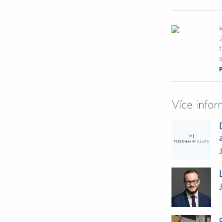
s
Více infor