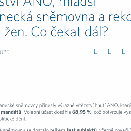
ství ANO, mladší
necká sněmovna a reko
 žen. Co čekat dál?
2025
anecké sněmovny přinesly výrazné vítězství hnutí ANO, které
0 mandátů
. Volební účast dosáhla
68,95 %
, což potvrzuje vy
litické dění.
é sněmovny se dostalo celkem
šest subjektů
, včetně nováčků