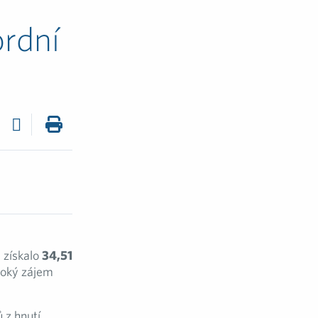
rdní
 získalo
34,51
soký zájem
 z hnutí