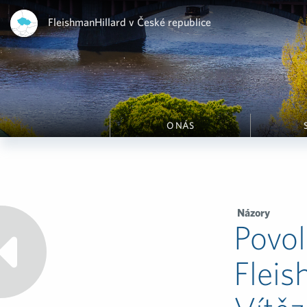
FleishmanHillard v České republice
O NÁS
Názory
Povol
Fleis