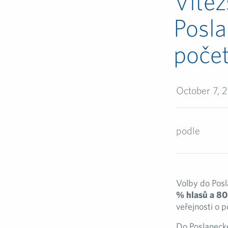
Vítěz
Posla
počet
October 7, 
podle
Volby do Posl
% hlasů a 8
veřejnosti o po
Do Poslaneck