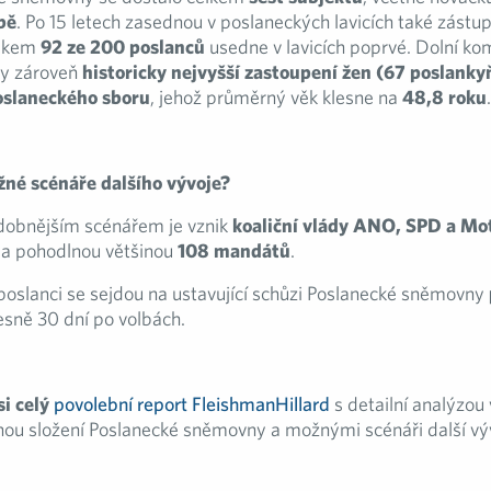
bě
. Po 15 letech zasednou v poslaneckých lavicích také zástu
elkem
92 ze 200 poslanců
usedne v lavicích poprvé. Dolní k
oky zároveň
historicky nejvyšší zastoupení žen (67 poslanky
oslaneckého sboru
, jehož průměrný věk klesne na
48,8 roku
.
žné scénáře dalšího vývoje?
obnějším scénářem je vznik
koaliční vlády ANO, SPD a Mo
la pohodlnou většinou
108 mandátů
.
poslanci se sejdou na ustavující schůzi Poslanecké sněmovny
esně 30 dní po volbách.
si celý
povolební report FleishmanHillard
s detailní analýzou
ou složení Poslanecké sněmovny a možnými scénáři další vý