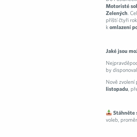
Motoristé so
Zelených
. C
příští čtyři r
k
omlazení p
Jaké jsou mo
Nejpravděpod
by disponova
Nově zvolení 
listopadu
, př
Stáhněte 
voleb, proměn