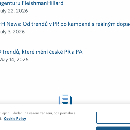
agenturu FleishmanHillard
July 22, 2026
FH News: Od trendů v PR po kampaně s reálným dop
July 3, 2026
9 trendů, které mění české PR a PA
May 14, 2026
 jejich ukládání na vašem zařízení, což pomáhá s
GLOBÁLNÍ
NOVINKY A
i.
Cookie Policy
NÁZORY