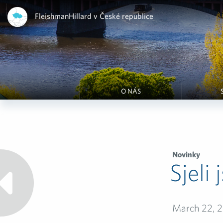
FleishmanHillard v České republice
O NÁS
Novinky
Sjeli
March 22, 