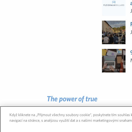
Když kliknete na „Přijmout všechny soubory cookie“, poskytnete tím souhlas k
navigací na stránce, s analýzou využití dat a s našimi marketingovými snaham
GLOBÁLNÍ SÍŤ