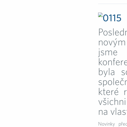
Posled
novým 
jsme 
konfer
byla s
společ
které r
všichni
na vlas
Novinky před