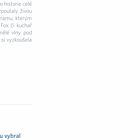
 historie celé
zpoutaly živou
ogramu, kterým
 Fox či kuchař
mělé vlny pod
 si vyzkoušela
u vybral