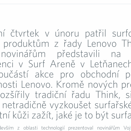
ní čtvrtek v únoru patřil surf
produktům z řady Lenovo Th
novinářům představili na t
enci v Surf Areně v Letňanech
oučástí akce pro obchodní p
nosti Lenovo. Kromě nových pr
ozšířily tradiční řadu Think, 
 netradičně vyzkoušet surfařsk
tní kůži zažít, jaké je to být sur
evším z oblasti technologií prezentoval novinářům Voj