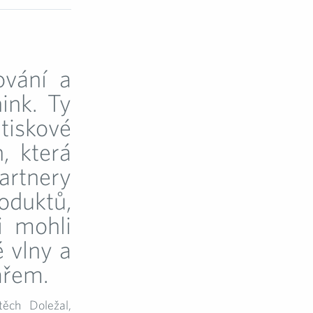
ování a
ink. Ty
iskové
, která
artnery
oduktů,
si mohli
é vlny a
fařem.
těch Doležal,