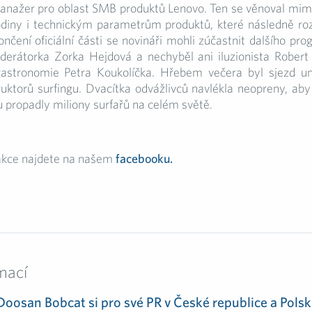
manažer pro oblast SMB produktů Lenovo. Ten se věnoval mimo
diny i technickým parametrům produktů, které následně ro
končení oficiální části se novináři mohli zúčastnit dalšího pr
erátorka Zorka Hejdová a nechyběl ani iluzionista Robert
gastronomie Petra Koukolíčka. Hřebem večera byl sjezd u
uktorů surfingu. Dvacítka odvážlivců navlékla neopreny, aby
u propadly miliony surfařů na celém světě.
 akce najdete na našem
facebooku.
mací
Doosan Bobcat si pro své PR v České republice a Polsk