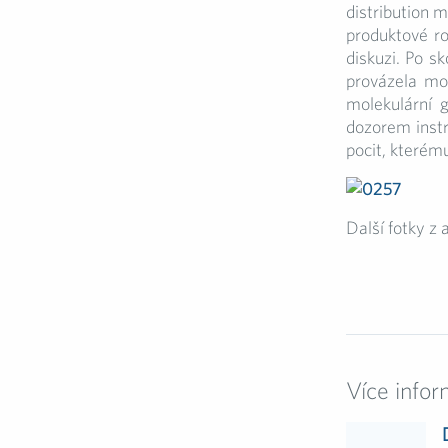
distribution 
produktové ro
diskuzi. Po s
provázela mod
molekulární 
dozorem instr
pocit, kterém
Další fotky z
Více infor