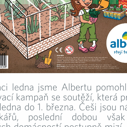
ci ledna jsme Albertu pomohli
vací kampaň se soutěží, která p
 ledna do 1. března. Češi jsou 
dkářů, poslední dobou však
ých domácností postupně mizí.