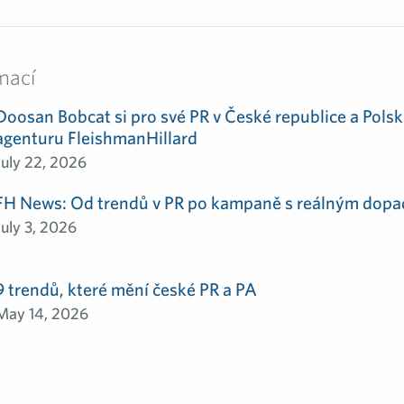
mací
Doosan Bobcat si pro své PR v České republice a Polsk
agenturu FleishmanHillard
July 22, 2026
FH News: Od trendů v PR po kampaně s reálným dop
July 3, 2026
9 trendů, které mění české PR a PA
May 14, 2026