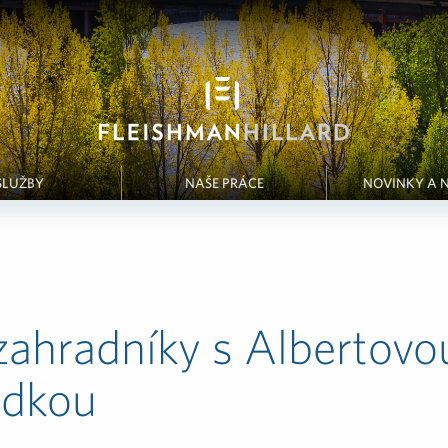
SLUŽBY
NAŠE PRÁCE
NOVINKY A 
zahradníky s Albertovo
ádkou