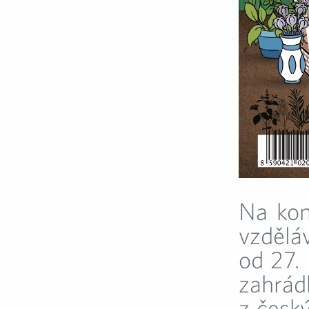
Na kon
vzdělá
od 27.
zahrá
z česk