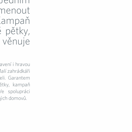
pomenout
 Kampaň
 pětky,
věnuje
avení i hravou
alí zahrádkáři
šeli. Garantem
pětky, kampaň
Ve spolupráci
kých domovů.