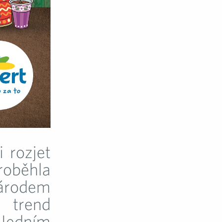
 rozjet
roběhla
národem
 trend
 Jedním