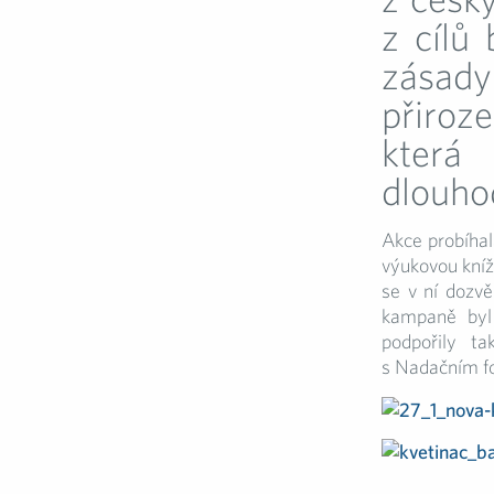
z cílů 
zásady
přiroz
která
dlouho
Akce probíhal
výukovou kníž
se v ní dozvě
kampaně byl 
podpořily ta
s Nadačním fo