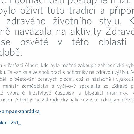
bylo oživit tuto tradici a při
 zdravého životního stylu.
eně navázala na aktivity Zdravé
 se osvětě v této oblasti 
době.
a v řetězci Albert, kde bylo možné zakoupit zahradnické vyb
ku. Ta vznikala ve spolupráci s odborníky na zdravou výživu. M
děli o pěstování zdravých plodin, což si následně i vyzkou
ministr zemědělství a výživový specialita ze Zdravé 
ké vybrané lifestylové časopisy a blogující maminky. 
ndem Albert jsme zahradnický balíček zaslali i do osmi děts