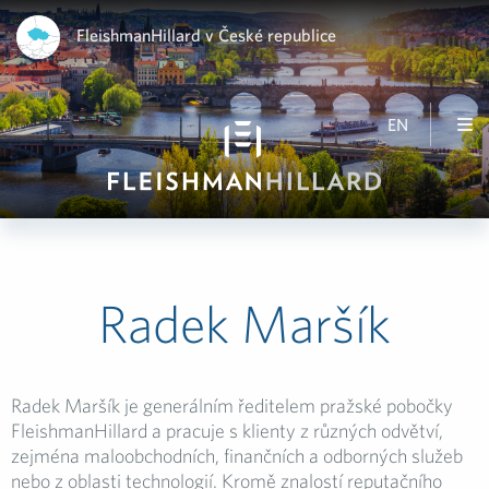
FleishmanHillard v České republice
EN
Radek Maršík
Radek Maršík je generálním ředitelem pražské pobočky
FleishmanHillard a pracuje s klienty z různých odvětví,
zejména maloobchodních, finančních a odborných služeb
nebo z oblasti technologií. Kromě znalostí reputačního