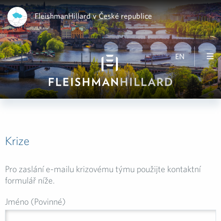
FleishmanHillard v České republice
EN
Krize
Pro zaslání e-mailu krizovému týmu použijte kontaktní
formulář níže.
Jméno (Povinné)